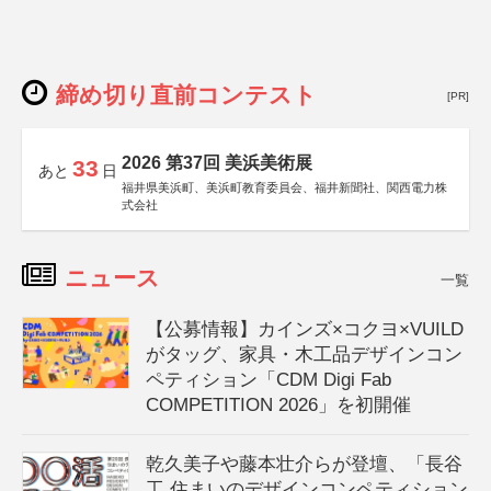
締め切り直前コンテスト
[PR]
2026 第37回 美浜美術展
33
あと
日
福井県美浜町、美浜町教育委員会、福井新聞社、関西電力株
式会社
ニュース
一覧
【公募情報】カインズ×コクヨ×VUILD
がタッグ、家具・木工品デザインコン
ペティション「CDM Digi Fab
COMPETITION 2026」を初開催
乾久美子や藤本壮介らが登壇、「長谷
工 住まいのデザインコンペティション