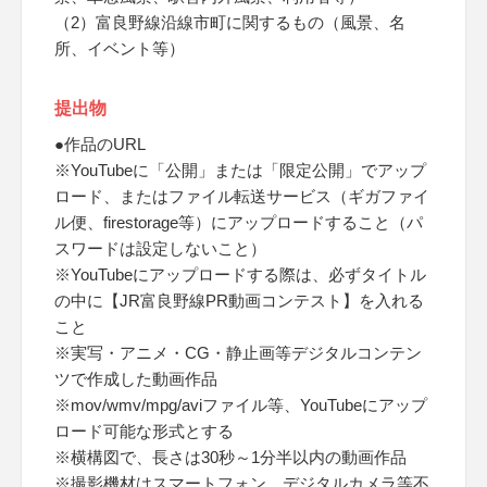
（2）富良野線沿線市町に関するもの（風景、名
所、イベント等）
提出物
●作品のURL
※YouTubeに「公開」または「限定公開」でアップ
ロード、またはファイル転送サービス（ギガファイ
ル便、firestorage等）にアップロードすること（パ
スワードは設定しないこと）
※YouTubeにアップロードする際は、必ずタイトル
の中に【JR富良野線PR動画コンテスト】を入れる
こと
※実写・アニメ・CG・静止画等デジタルコンテン
ツで作成した動画作品
※mov/wmv/mpg/aviファイル等、YouTubeにアップ
ロード可能な形式とする
※横構図で、長さは30秒～1分半以内の動画作品
※撮影機材はスマートフォン、デジタルカメラ等不