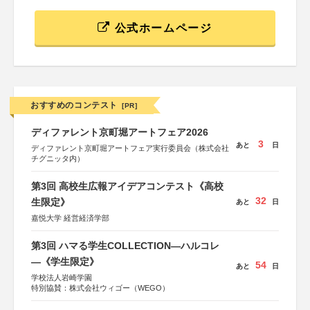
公式ホームページ
おすすめのコンテスト
[PR]
ディファレント京町堀アートフェア2026
3
あと
日
ディファレント京町堀アートフェア実行委員会（株式会社
チグニッタ内）
第3回 高校生広報アイデアコンテスト《高校
32
生限定》
あと
日
嘉悦大学 経営経済学部
第3回 ハマる学生COLLECTION―ハルコレ
―《学生限定》
54
あと
日
学校法人岩崎学園
特別協賛：株式会社ウィゴー（WEGO）