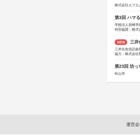
株式会社エフエ
第3回 ハマ
学校法人岩崎学
特別協賛：株式
三井
NEW
三井住友信託銀
協力：株式会社
後援：日本郵便
第23回 坊
松山市
運営会