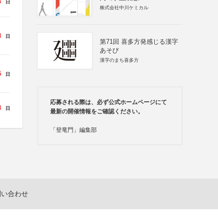
3
日
株式会社中川ケミカル
3
日
第71回 喜多方発感じる漢字
あそび
漢字のまち喜多方
5
日
応募される際は、必ず公式ホームページにて
3
日
最新の開催情報をご確認ください。
「登竜門」編集部
問い合わせ