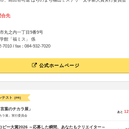
問合先
市丸之内一丁目9番9号
学館「福ミス」 係
32-7010 / fax : 084-932-7020
公式ホームページ
ンテスト
[PR]
と言葉のチカラ展」
12
あと
カラ展」実行委員会
Mコピー大賞2026 ～応募した瞬間、あなたもクリエイター～