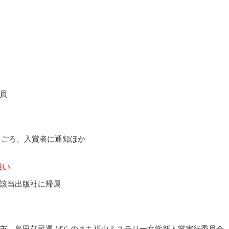
員
10月ごろ、入賞者に通知ほか
扱い
該当出版社に帰属
市、島田荘司選 ばらのまち福山ミステリー文学新人賞実行委員会