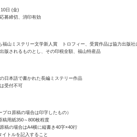
10日 (金)
応募締切、消印有効
ち福山ミステリー文学新人賞 トロフィー、受賞作品は協力出版社
出版されるものとし、その印税全額、福山特産品
の日本語で書かれた長編ミステリー作品
は受付不可
ープロ原稿の場合は印字したもの）
原稿用紙350～800枚程度
原稿の場合はA4横に縦書き40字×40行
タイトルを記入すること