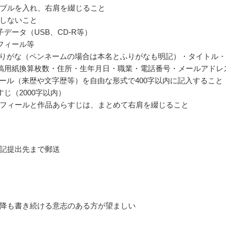
ブルを入れ、右肩を綴じること
しないこと
子データ（USB、CD-R等）
フィール等
ふりがな（ペンネームの場合は本名とふりがなも明記）・タイトル・
原稿用紙換算枚数・住所・生年月日・職業・電話番号・メールアドレ
ィール（来歴や文字歴等）を自由な形式で400字以内に記入すること
すじ（2000字以内）
フィールと作品あらすじは、まとめて右肩を綴じること
記提出先まで郵送
降も書き続ける意志のある方が望ましい