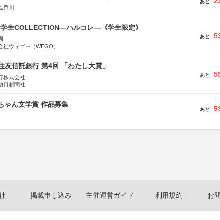
2
あと
ム香川
る学生COLLECTION―ハルコレ―《学生限定》
5
あと
園
会社ウィゴー（WEGO）
住友信託銀行 第4回 「わたし大賞」
5
あと
行株式会社
朝日新聞社
株式会社
っちゃん文学賞 作品募集
5
あと
社
掲載申し込み
主催運営ガイド
利用規約
お