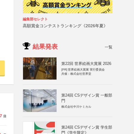
編集部セレクト
高額賞金コンテストランキング《2026年夏》
結果発表
一覧
第22回 世界絵画大賞展 2026
[PR]
世界絵画大賞展 実行委員会
共催：株式会社世界堂
第24回 CSデザイン賞 一般部
門
株式会社中川ケミカル
7
日
第24回 CSデザイン賞 学生部
門《学生限定》