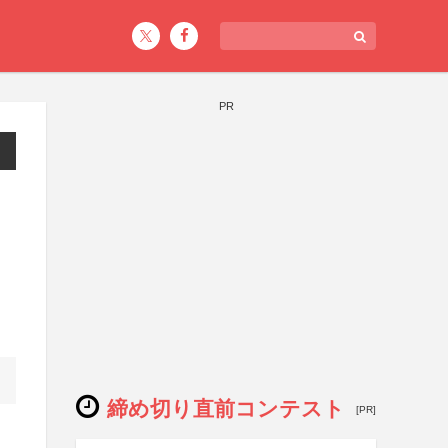
PR
締め切り直前コンテスト
[PR]