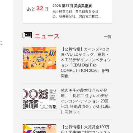
2026 第37回 美浜美術展
32
あと
日
福井県美浜町、美浜町教育委員
会、福井新聞社、関西電力株式会
社
ニュース
一覧
に
【公募情報】カインズ×コク
ヨ×VUILDがタッグ、家具・
木工品デザインコンペティシ
ョン「CDM Digi Fab
COMPETITION 2026」を初
開催
乾久美子や藤本壮介らが登
壇、「長谷工 住まいのデザ
インコンペティション 20回
記念 特別講演会」が8月19日
に開催
[PR]
【公募情報】大賞賞金100万
円！学生向け創作コンテスト