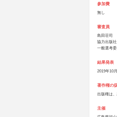
参加費
無し
審査員
島田荘司
協力出版社
一般選考委
結果発表
2019年
著作権の
出版権は、
主催
広島県福山