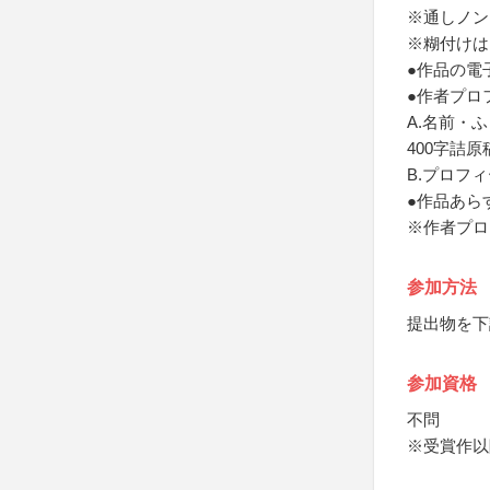
※通しノン
※糊付けは
●作品の電
●作者プロ
A.名前・
400字詰
B.プロフ
●作品あら
※作者プロ
参加方法
提出物を下
参加資格
不問
※受賞作以