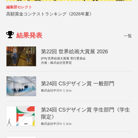
編集部セレクト
高額賞金コンテストランキング《2026年夏》
結果発表
一覧
第22回 世界絵画大賞展 2026
[PR]
世界絵画大賞展 実行委員会
共催：株式会社世界堂
第24回 CSデザイン賞 一般部門
株式会社中川ケミカル
第24回 CSデザイン賞 学生部門《学生
限定》
株式会社中川ケミカル