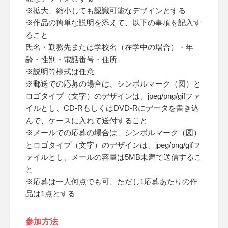
※拡大、縮小しても認識可能なデザインとする
※作品の簡単な説明を添えて、以下の事項を記入す
ること
氏名・勤務先または学校名（在学中の場合）・年
齢・性別・電話番号・住所
※説明等様式は任意
※郵送での応募の場合は、シンボルマーク（図）と
ロゴタイプ（文字）のデザインは、jpeg/png/gifファ
イルとし、CD-RもしくはDVD-Rにデータを書き込
んで、ケースに入れて送付すること
※メールでの応募の場合は、シンボルマーク（図）
とロゴタイプ（文字）のデザインは、jpeg/png/gifフ
ァイルとし、メールの容量は5MB未満で送信するこ
と
※応募は一人何点でも可、ただし1応募あたりの作
品は1点とする
参加方法