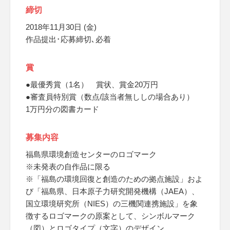
締切
2018年11月30日 (金)
作品提出･応募締切､必着
賞
●最優秀賞（1名） 賞状、賞金20万円
●審査員特別賞（数点/該当者無ししの場合あり）
1万円分の図書カード
募集内容
福島県環境創造センターのロゴマーク
※未発表の自作品に限る
※「福島の環境回復と創造のための拠点施設」およ
び「福島県、日本原子力研究開発機構（JAEA）、
国立環境研究所（NIES）の三機関連携施設」を象
徴するロゴマークの原案として、シンボルマーク
（図）とロゴタイプ（文字）のデザイン