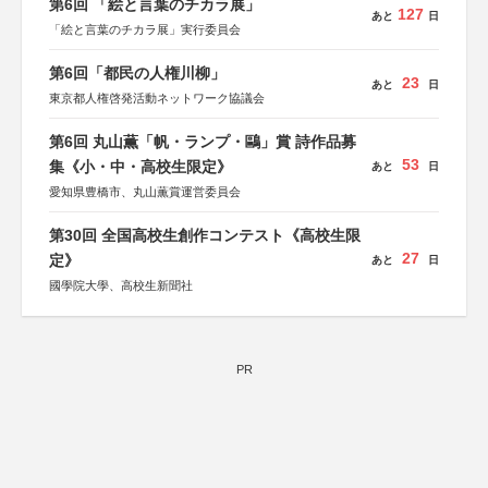
第6回 「絵と言葉のチカラ展」
127
あと
日
「絵と言葉のチカラ展」実行委員会
第6回「都民の人権川柳」
23
あと
日
東京都人権啓発活動ネットワーク協議会
第6回 丸山薫「帆・ランプ・鷗」賞 詩作品募
53
集《小・中・高校生限定》
あと
日
愛知県豊橋市、丸山薫賞運営委員会
第30回 全国高校生創作コンテスト《高校生限
27
定》
あと
日
國學院大學、高校生新聞社
PR