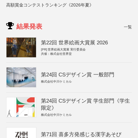
高額賞金コンテストランキング《2026年夏》
結果発表
一覧
第22回 世界絵画大賞展 2026
[PR]
世界絵画大賞展 実行委員会
共催：株式会社世界堂
第24回 CSデザイン賞 一般部門
株式会社中川ケミカル
第24回 CSデザイン賞 学生部門《学生
限定》
株式会社中川ケミカル
第71回 喜多方発感じる漢字あそび