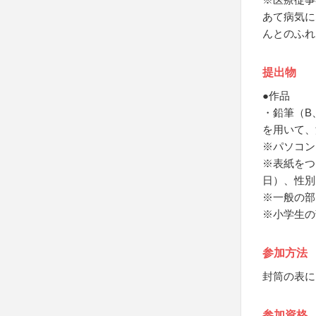
あて病気に
んとのふれ
提出物
●作品
・鉛筆（B
を用いて、
※パソコン
※表紙をつ
日）、性別
※一般の部
※小学生の
参加方法
封筒の表に
参加資格