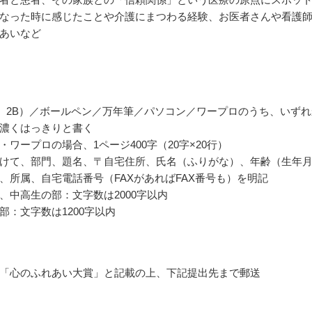
なった時に感じたことや介護にまつわる経験、お医者さんや看護
あいなど
、2B）／ボールペン／万年筆／パソコン／ワープロのうち、いずれ
濃くはっきりと書く
・ワープロの場合、1ページ400字（20字×20行）
けて、部門、題名、〒自宅住所、氏名（ふりがな）、年齢（生年
、所属、自宅電話番号（FAXがあればFAX番号も）を明記
、中高生の部：文字数は2000字以内
部：文字数は1200字以内
「心のふれあい大賞」と記載の上、下記提出先まで郵送