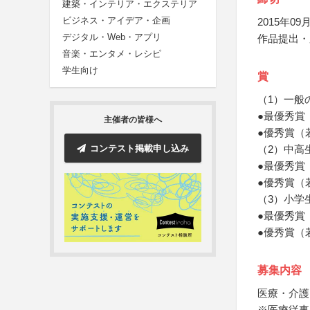
建築・インテリア・エクステリア
ビジネス・アイデア・企画
2015年09月
デジタル・Web・アプリ
作品提出・
音楽・エンタメ・レシピ
学生向け
賞
（1）一般
●最優秀賞
主催者の皆様へ
●優秀賞（
コンテスト掲載申し込み
（2）中高
●最優秀賞
●優秀賞（
（3）小学
●最優秀賞
●優秀賞（
募集内容
医療・介護
※医療従事