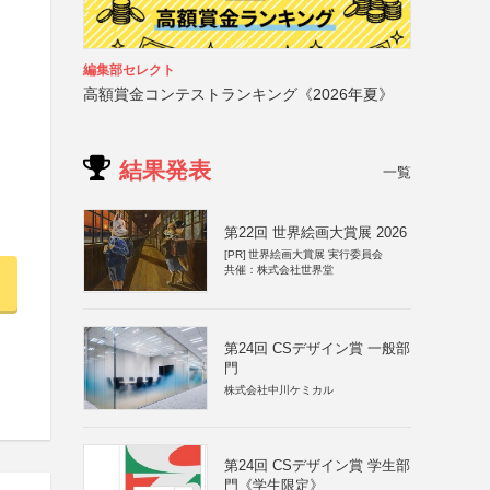
編集部セレクト
高額賞金コンテストランキング《2026年夏》
結果発表
一覧
第22回 世界絵画大賞展 2026
[PR]
世界絵画大賞展 実行委員会
共催：株式会社世界堂
第24回 CSデザイン賞 一般部
門
株式会社中川ケミカル
第24回 CSデザイン賞 学生部
門《学生限定》