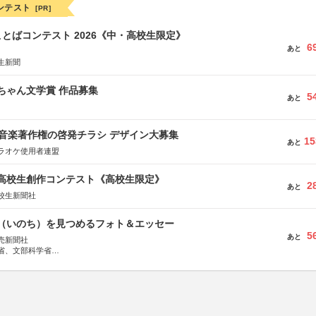
ンテスト
[PR]
とばコンテスト 2026《中・高校生限定》
6
あと
生新聞
っちゃん文学賞 作品募集
5
あと
版 音楽著作権の啓発チラシ デザイン大募集
15
あと
ラオケ使用者連盟
国高校生創作コンテスト《高校生限定》
2
あと
校生新聞社
命（いのち）を見つめるフォト＆エッセー
5
あと
売新聞社
省、文部科学省
日動火災保険株式会社、東京海上日動あんしん生命保険株式会社