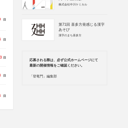
株式会社中川ケミカル
9
日
第71回 喜多方発感じる漢字
あそび
漢字のまち喜多方
4
日
3
日
応募される際は、必ず公式ホームページにて
最新の開催情報をご確認ください。
8
日
「登竜門」編集部
6
日