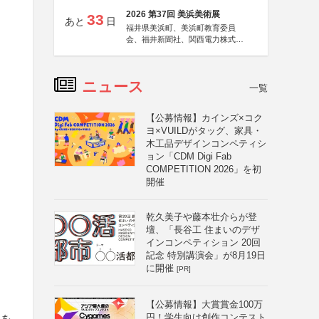
2026 第37回 美浜美術展
33
あと
日
福井県美浜町、美浜町教育委員
会、福井新聞社、関西電力株式会
社
ニュース
一覧
【公募情報】カインズ×コク
ヨ×VUILDがタッグ、家具・
木工品デザインコンペティシ
ョン「CDM Digi Fab
COMPETITION 2026」を初
開催
乾久美子や藤本壮介らが登
壇、「長谷工 住まいのデザ
インコンペティション 20回
記念 特別講演会」が8月19日
に開催
[PR]
【公募情報】大賞賞金100万
円！学生向け創作コンテスト
トを