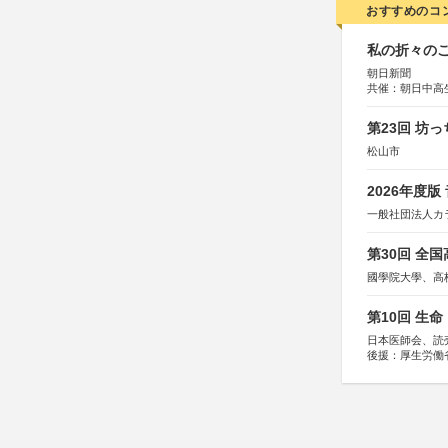
おすすめのコ
私の折々のこ
朝日新聞
共催：朝日中高
第23回 坊
松山市
2026年度
一般社団法人カ
第30回 全
國學院大學、高
第10回 生
日本医師会、読
後援：厚生労働
協賛：東京海上