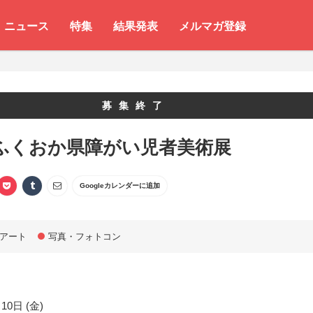
ニュース
特集
結果発表
メルマガ登録
募集終了
1 ふくおか県障がい児者美術展
Googleカレンダーに追加
アート
写真・フォトコン
10日 (金)