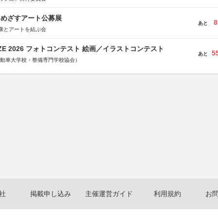
をめざすアート公募展
8
あと
康とアートを結ぶ会
RIZE 2026 フォトコンテスト 絵画／イラストコンテスト
5
あと
国自動車大学校・整備専門学校協会）
社
掲載申し込み
主催運営ガイド
利用規約
お