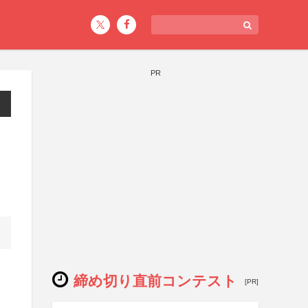
PR
締め切り直前コンテスト
[PR]