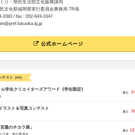
くり・県民生活部文化振興課内
民文化祭福岡県実行委員会事務局 TR係
43-3383 / fax : 092-643-3347
hin@pref.fukuoka.lg.jp
公式ホームページ
ンテスト
[PR]
クル学生クリエイターズアワード《学生限定》
2
あと
ト
修イラスト＆写真コンテスト
3
あと
と言葉のチカラ展」
12
あと
カラ展」実行委員会