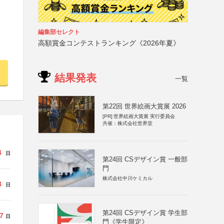
編集部セレクト
高額賞金コンテストランキング《2026年夏》
結果発表
一覧
第22回 世界絵画大賞展 2026
[PR]
世界絵画大賞展 実行委員会
共催：株式会社世界堂
4
日
第24回 CSデザイン賞 一般部
門
株式会社中川ケミカル
8
日
第24回 CSデザイン賞 学生部
7
日
門《学生限定》