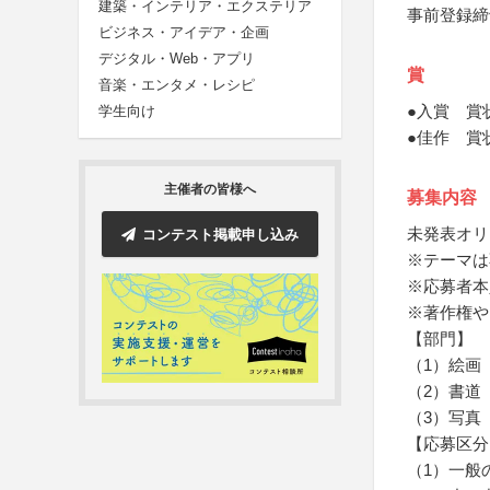
建築・インテリア・エクステリア
事前登録締
ビジネス・アイデア・企画
デジタル・Web・アプリ
賞
音楽・エンタメ・レシピ
●入賞 賞
学生向け
●佳作 賞
主催者の皆様へ
募集内容
未発表オリ
コンテスト掲載申し込み
※テーマは
※応募者本
※著作権や
【部門】
（1）絵画
（2）書道
（3）写真
【応募区分
（1）一般