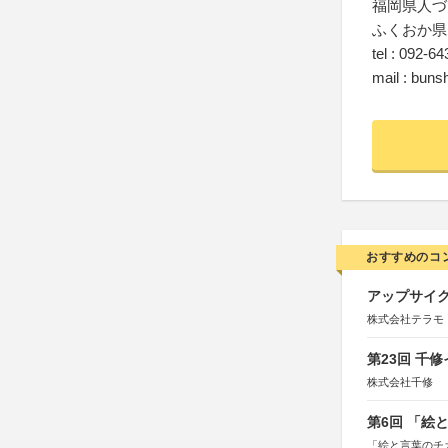
福岡県人づ
ふくおか県
tel : 092-6
mail : buns
おすすめのコ
アップサイ
株式会社テラモ
第23回 千
株式会社千修
第6回 「絵
「絵と言葉のチ