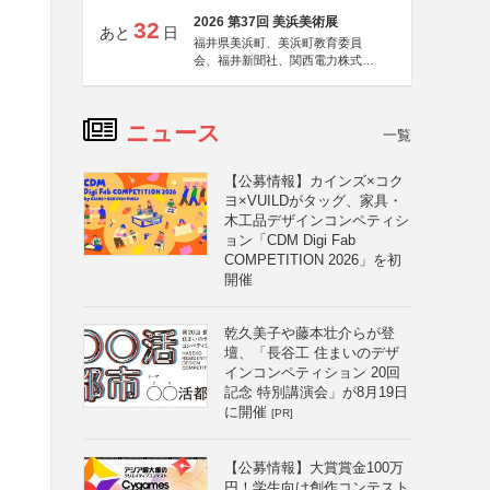
2026 第37回 美浜美術展
32
あと
日
福井県美浜町、美浜町教育委員
会、福井新聞社、関西電力株式会
社
ニュース
一覧
【公募情報】カインズ×コク
ヨ×VUILDがタッグ、家具・
木工品デザインコンペティシ
ョン「CDM Digi Fab
COMPETITION 2026」を初
開催
乾久美子や藤本壮介らが登
壇、「長谷工 住まいのデザ
インコンペティション 20回
記念 特別講演会」が8月19日
に開催
[PR]
【公募情報】大賞賞金100万
円！学生向け創作コンテスト