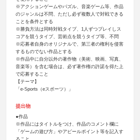
※アクションゲームやパズル、音楽ゲーム等、作品
のジャンルは不問、ただし必ず複数人で対戦できる
ことを条件とする
※勝負方法は同時対戦タイプ、1人ずつプレイしス
コアを競うタイプ、芸術点を競うタイプ等、不問
※応募者自身のオリジナルで、第三者の権利を侵害
するものでない作品とする
※作品中に自分以外の著作物（美術、映画、写真、
音楽等）を含む場合は、必ず著作権の許諾を得た上
で応募すること
【テーマ】
「e-Sports（eスポーツ）」
提出物
●作品
※作品にはタイトルをつけ、作品のコメント欄に
「ゲームの遊び方」やアピールポイント等を記入す
ること