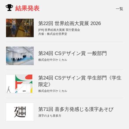
結果発表
一覧
第22回 世界絵画大賞展 2026
[PR]
世界絵画大賞展 実行委員会
共催：株式会社世界堂
第24回 CSデザイン賞 一般部門
株式会社中川ケミカル
第24回 CSデザイン賞 学生部門《学生
限定》
株式会社中川ケミカル
第71回 喜多方発感じる漢字あそび
漢字のまち喜多方