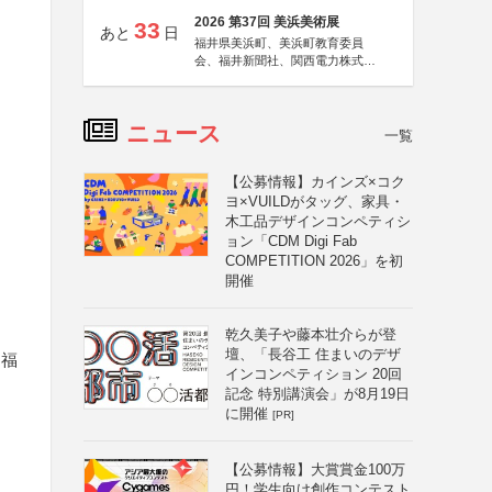
2026 第37回 美浜美術展
33
あと
日
福井県美浜町、美浜町教育委員
会、福井新聞社、関西電力株式会
社
ニュース
一覧
【公募情報】カインズ×コク
ヨ×VUILDがタッグ、家具・
木工品デザインコンペティシ
ョン「CDM Digi Fab
COMPETITION 2026」を初
開催
）
乾久美子や藤本壮介らが登
壇、「長谷工 住まいのデザ
「福
インコンペティション 20回
記念 特別講演会」が8月19日
に開催
[PR]
【公募情報】大賞賞金100万
円！学生向け創作コンテスト