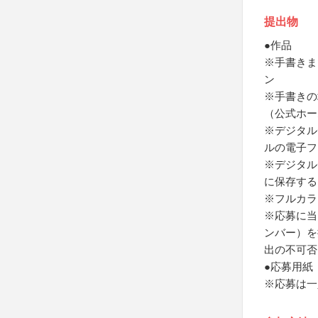
提出物
●作品
※手書きま
ン
※手書きの
（公式ホー
※デジタル
ルの電子フ
※デジタル
に保存する
※フルカラ
※応募に当
ンバー）を
出の不可否
●応募用紙
※応募は一