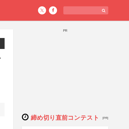
PR
イ
締め切り直前コンテスト
[PR]