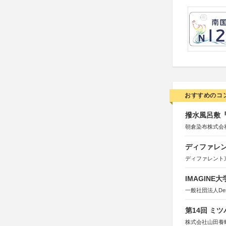
おすすめのコ
撥水風呂敷『
朝倉染布株式会
ディファレン
ディファレント
IMAGINE
一般社団法人Design 
第14回 ミ
株式会社山田養