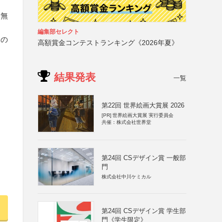
に無
編集部セレクト
その
高額賞金コンテストランキング《2026年夏》
結果発表
一覧
第22回 世界絵画大賞展 2026
[PR]
世界絵画大賞展 実行委員会
共催：株式会社世界堂
第24回 CSデザイン賞 一般部
門
株式会社中川ケミカル
第24回 CSデザイン賞 学生部
門《学生限定》