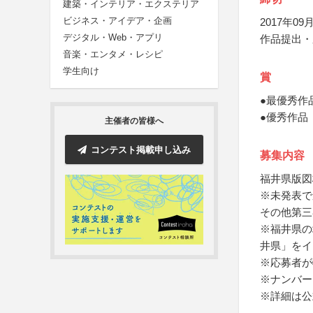
建築・インテリア・エクステリア
ビジネス・アイデア・企画
2017年09月
デジタル・Web・アプリ
作品提出・
音楽・エンタメ・レシピ
学生向け
賞
●最優秀作
●優秀作品
主催者の皆様へ
コンテスト掲載申し込み
募集内容
福井県版図
※未発表で
その他第三
※福井県の
井県」をイ
※応募者が
※ナンバー
※詳細は公