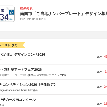
結果発表
南国市「ご当地ナンバープレート」デザイン募
2019/08/20 10:00
ンテスト
[PR]
ながれ』デザインコンペ2026
4
あと
社
ト京町堀アートフェア2026
3
あと
京町堀アートフェア実行委員会（株式会社チグニッタ内）
大学 コンペティション2026《学生限定》
2
あと
Association Liberal Arts協会
ツバチの一枚画コンクール
3
あと
蜂場