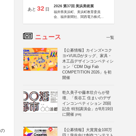
2026 第37回 美浜美術展
32
あと
日
福井県美浜町、美浜町教育委員
会、福井新聞社、関西電力株式会
社
ニュース
一覧
【公募情報】カインズ×コク
ヨ×VUILDがタッグ、家具・
木工品デザインコンペティシ
ョン「CDM Digi Fab
COMPETITION 2026」を初
開催
乾久美子や藤本壮介らが登
壇、「長谷工 住まいのデザ
インコンペティション 20回
記念 特別講演会」が8月19日
に開催
[PR]
【公募情報】大賞賞金100万
世の
円！学生向け創作コンテスト