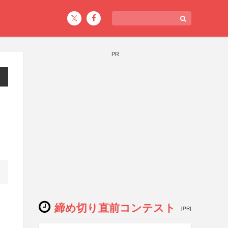
PR
締め切り直前コンテスト
[PR]