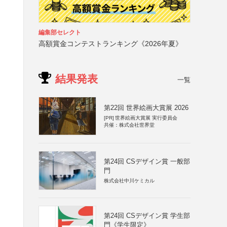
編集部セレクト
高額賞金コンテストランキング《2026年夏》
結果発表
一覧
第22回 世界絵画大賞展 2026
[PR]
世界絵画大賞展 実行委員会
共催：株式会社世界堂
第24回 CSデザイン賞 一般部
門
株式会社中川ケミカル
第24回 CSデザイン賞 学生部
門《学生限定》