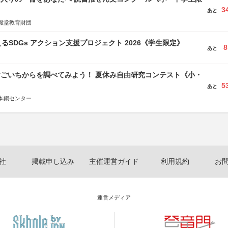
3
あと
報堂教育財団
るSDGs アクション支援プロジェクト 2026《学生限定》
8
あと
すごいちからを調べてみよう！ 夏休み自由研究コンテスト《小・
5
》
あと
本銅センター
社
掲載申し込み
主催運営ガイド
利用規約
お
運営メディア