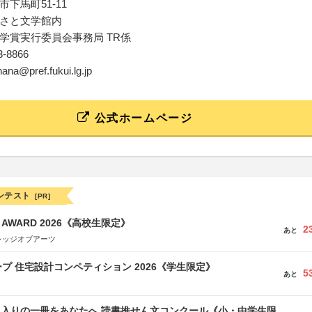
下馬町51-11
さと文学館内
学賞実行委員会事務局 TR係
33-8866
hana@pref.fukui.lg.jp
公式ホームページ
ンテスト
[PR]
GN AWARD 2026《高校生限定》
2
あと
レッジオブアーツ
プ 住宅設計コンペティション 2026《学生限定》
5
あと
に入りの一冊をあなたへ 読書推せん文コンクール《小・中学生限