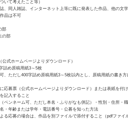
ついて考えたこと等）
誌、同人雑誌、インターネット上等に既に発表した作品、他の文
作品は不可
の部
生の部
（公式ホームページよりダウンロード）
0字詰め原稿用紙3～5枚
可、ただし400字詰め原稿用紙3～5枚以内とし、原稿用紙の書き方
に応募票（公式ホームページよりダウンロード）または表紙を付
を記入すること
（ペンネーム可、ただし本名・ふりがなも併記）・性別・住所・
名・年齢または学年・電話番号・公募を知った方法
よる応募の場合は、作品を別ファイルで添付すること（pdfファイ