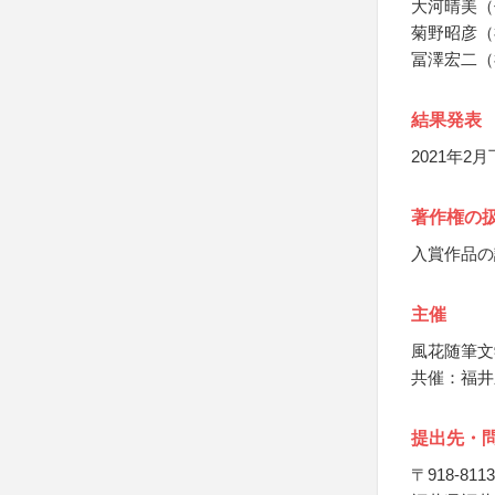
大河晴美（
菊野昭彦（
冨澤宏二（
結果発表
2021年
著作権の
入賞作品の
主催
風花随筆文
共催：福井
提出先・
〒918-8113