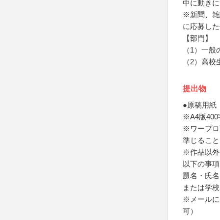
中に動きに
※新聞、雑
に応募した
【部門】
（1）一般
（2）高校
提出物
●原稿用紙
※A4版40
※ワープロ
準じること
※作品以外
以下の事項
題名・氏名
または学校
※メールに
可）