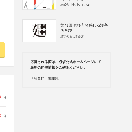
株式会社中川ケミカル
第71回 喜多方発感じる漢字
あそび
漢字のまち喜多方
応募される際は、必ず公式ホームページにて
最新の開催情報をご確認ください。
「登竜門」編集部
3
日
3
日