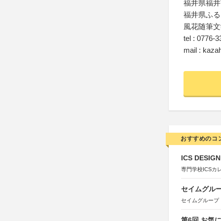
福井県福井市
福井県ふる
風花随筆文
tel : 0776-
mail : kaza
おすすめのコ
ICS DESI
専門学校ICSカ
セイムグルー
セイムグループ
第6回 お気