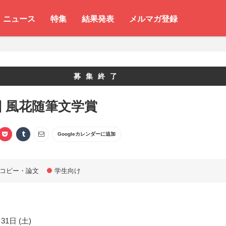
ニュース
特集
結果発表
メルマガ登録
募集終了
回 風花随筆文学賞
Googleカレンダーに追加
コピー・論文
学生向け
31日 (土)