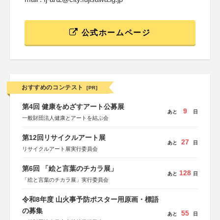
公式ホームページ
おすすめのコンテスト
[PR]
第4回 健康をめざすアート公募展
9
あと
日
一般財団法人健康とアートを結ぶ会
第12回リサイクルアート展
27
あと
日
リサイクルアート展実行委員会
第6回 「絵と言葉のチカラ展」
128
あと
日
「絵と言葉のチカラ展」実行委員会
令和8年度 山火事予防ポスター用原画・標語
の募集
55
あと
日