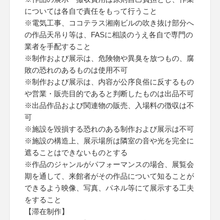
については各自で責任をもって行うこと
※電気工事、ココテラス湘南ビルの吹き抜け部分へ
の作品天吊り等は、FASに相談のうえ各自で専門の
業者を手配すること
※制作および展示は、危険物や異臭を放つもの、腐
敗の恐れのあるものは使用不可
※制作および展示は、内容が公序良俗に反するもの
や営業・販売目的であると判断したものは出品不可
※出品作品および関連物の販売、入場料の徴収は不
可
※施設を毀損する恐れのある制作および展示は不可
※施設の構造上、展示場所は隣室の音や光を完全に
遮ることはできないものとする
※作品のジャンルがパフォーマンスの場合、展覧会
期を通して、来館者がその作品について知ることが
できるよう映像、写真、パネル等にて展示する工夫
をすること
【滞在制作】