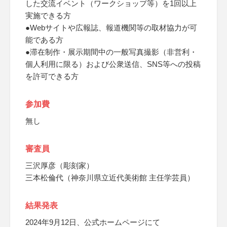
した交流イベント（ワークショップ等）を1回以上
実施できる方
●Webサイトや広報誌、報道機関等の取材協力が可
能である方
●滞在制作・展示期間中の一般写真撮影（非営利・
個人利用に限る）および公衆送信、SNS等への投稿
を許可できる方
参加費
無し
審査員
三沢厚彦（彫刻家）
三本松倫代（神奈川県立近代美術館 主任学芸員）
結果発表
2024年9月12日、公式ホームページにて