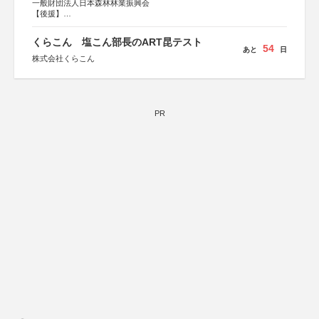
一般財団法人日本森林林業振興会
【後援】
総務省消防庁、文部科学省、林野庁、全国森林組合連合
会、森林火災対策協会
くらこん 塩こん部長のART昆テスト
54
あと
日
株式会社くらこん
PR