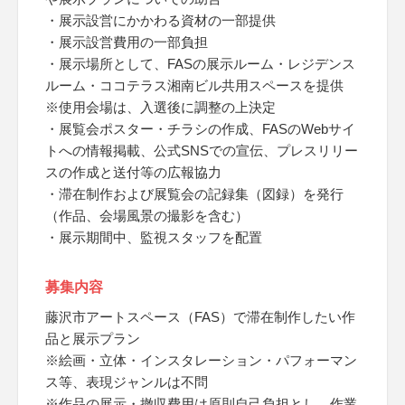
・展示設営にかかわる資材の一部提供
・展示設営費用の一部負担
・展示場所として、FASの展示ルーム・レジデンス
ルーム・ココテラス湘南ビル共用スペースを提供
※使用会場は、入選後に調整の上決定
・展覧会ポスター・チラシの作成、FASのWebサイ
トへの情報掲載、公式SNSでの宣伝、プレスリリー
スの作成と送付等の広報協力
・滞在制作および展覧会の記録集（図録）を発行
（作品、会場風景の撮影を含む）
・展示期間中、監視スタッフを配置
募集内容
藤沢市アートスペース（FAS）で滞在制作したい作
品と展示プラン
※絵画・立体・インスタレーション・パフォーマン
ス等、表現ジャンルは不問
※作品の展示・撤収費用は原則自己負担とし、作業