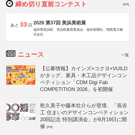
締め切り直前コンテスト
[PR]
2026 第37回 美浜美術展
33
あと
日
福井県美浜町、美浜町教育委員会、福井新聞社、関西電力株
式会社
ニュース
一覧
【公募情報】カインズ×コクヨ×VUILD
がタッグ、家具・木工品デザインコン
ペティション「CDM Digi Fab
COMPETITION 2026」を初開催
乾久美子や藤本壮介らが登壇、「長谷
工 住まいのデザインコンペティション
20回記念 特別講演会」が8月19日に開
催
[PR]