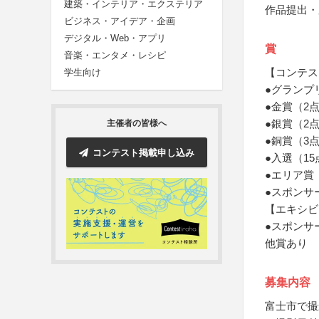
建築・インテリア・エクステリア
作品提出・
ビジネス・アイデア・企画
デジタル・Web・アプリ
賞
音楽・エンタメ・レシピ
【コンテス
学生向け
●グランプ
●金賞（2
●銀賞（2
主催者の皆様へ
●銅賞（3
コンテスト掲載申し込み
●入選（1
●エリア賞
●スポンサ
【エキシビ
●スポンサ
他賞あり
募集内容
富士市で撮