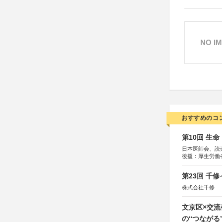
NO I
おすすめのコ
第10回 生
日本医師会、読
後援：厚生労働
協賛：東京海上
第23回 千
株式会社千修
文京区×交
の“つながる