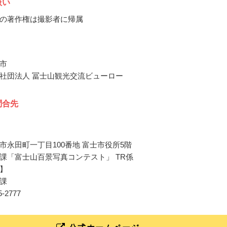
扱い
の著作権は撮影者に帰属
市
社団法人 冨士山観光交流ビューロー
問合先
市永田町一丁目100番地 富士市役所5階
課「富士山百景写真コンテスト」 TR係
】
課
55-2777