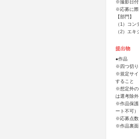
※撮影日付
※応募に際
【部門】
（1）コン
（2）エキ
提出物
●作品
※四つ切り
※規定サイ
すること
※想定外の
は選考除外
※作品保護
ート不可）
※応募点数
※作品裏面