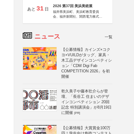
2026 第37回 美浜美術展
31
あと
日
福井県美浜町、美浜町教育委員
会、福井新聞社、関西電力株式会
社
ニュース
一覧
【公募情報】カインズ×コク
ヨ×VUILDがタッグ、家具・
木工品デザインコンペティシ
ョン「CDM Digi Fab
COMPETITION 2026」を初
開催
乾久美子や藤本壮介らが登
壇、「長谷工 住まいのデザ
インコンペティション 20回
記念 特別講演会」が8月19日
に開催
[PR]
【公募情報】大賞賞金100万
円！学生向け創作コンテスト