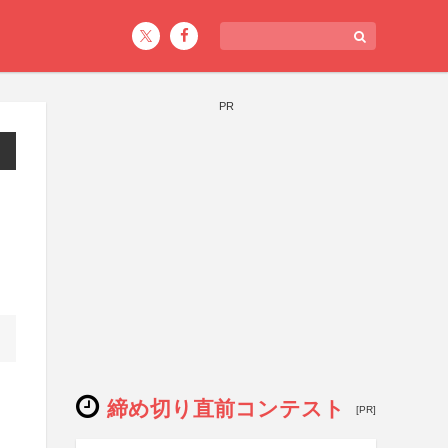
PR
締め切り直前コンテスト
[PR]