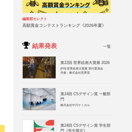
編集部セレクト
高額賞金コンテストランキング《2026年夏》
結果発表
一覧
第22回 世界絵画大賞展 2026
[PR]
世界絵画大賞展 実行委員会
共催：株式会社世界堂
第24回 CSデザイン賞 一般部
門
株式会社中川ケミカル
第24回 CSデザイン賞 学生部
門《学生限定》