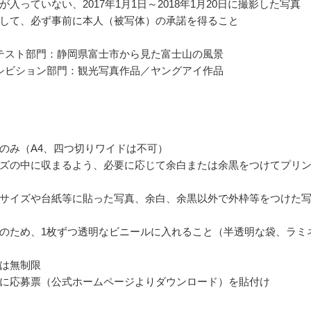
が入っていない、2017年1月1日～2018年1月20日に撮影した写真
して、必ず事前に本人（被写体）の承諾を得ること
テスト部門：静岡県富士市から見た富士山の風景
シビション部門：観光写真作品／ヤングアイ作品
のみ（A4、四つ切りワイドは不可）
ズの中に収まるよう、必要に応じて余白または余黒をつけてプリ
サイズや台紙等に貼った写真、余白、余黒以外で外枠等をつけた
のため、1枚ずつ透明なビニールに入れること（半透明な袋、ラミ
は無制限
に応募票（公式ホームページよりダウンロード）を貼付け