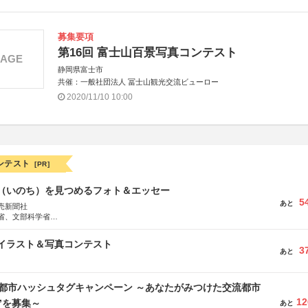
募集要項
第16回 富士山百景写真コンテスト
MAGE
静岡県富士市
共催：一般社団法人 冨士山観光交流ビューロー
2020/11/10 10:00
ンテスト
[PR]
命（いのち）を見つめるフォト＆エッセー
5
あと
売新聞社
省、文部科学省
日動火災保険株式会社、東京海上日動あんしん生命保険株式会社
修イラスト＆写真コンテスト
3
あと
流都市ハッシュタグキャンペーン ～あなたがみつけた交流都市
12
”を募集～
あと