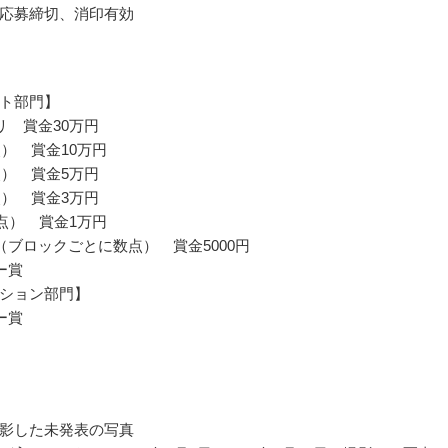
応募締切、消印有効
ト部門】
リ 賞金30万円
点） 賞金10万円
点） 賞金5万円
点） 賞金3万円
5点） 賞金1万円
（ブロックごとに数点） 賞金5000円
ー賞
ション部門】
ー賞
影した未発表の写真