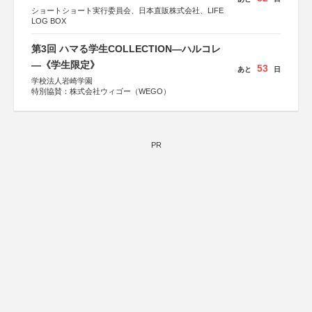
ショートショート実行委員会、日本直販株式会社、LIFE
LOG BOX
第3回 ハマる学生COLLECTION―ハルコレ
―《学生限定》
53
あと
日
学校法人岩崎学園
特別協賛：株式会社ウィゴー（WEGO）
PR