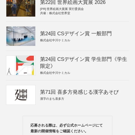
第22回 世界絵画大賞展 2026
[PR]
世界絵画大賞展 実行委員会
共催：株式会社世界堂
第24回 CSデザイン賞 一般部門
株式会社中川ケミカル
第24回 CSデザイン賞 学生部門《学生
限定》
株式会社中川ケミカル
第71回 喜多方発感じる漢字あそび
漢字のまち喜多方
応募される際は、必ず公式ホームページにて
最新の開催情報をご確認ください。