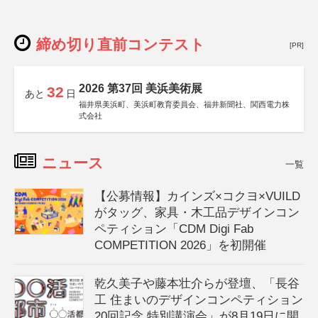
締め切り直前コンテスト
[PR]
2026 第37回 美浜美術展
32
あと
日
福井県美浜町、美浜町教育委員会、福井新聞社、関西電力株
式会社
ニュース
一覧
【公募情報】カインズ×コクヨ×VUILD
がタッグ、家具・木工品デザインコン
ペティション「CDM Digi Fab
COMPETITION 2026」を初開催
乾久美子や藤本壮介らが登壇、「長谷
工 住まいのデザインコンペティション
20回記念 特別講演会」が8月19日に開