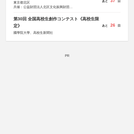
37
あと
日
東京都北区
共催：公益財団法人北区文化振興財団
協力：一般財団法人内田康夫財団
協賛：株式会社実業之日本社
第30回 全国高校生創作コンテスト《高校生限
26
定》
あと
日
國學院大學、高校生新聞社
PR