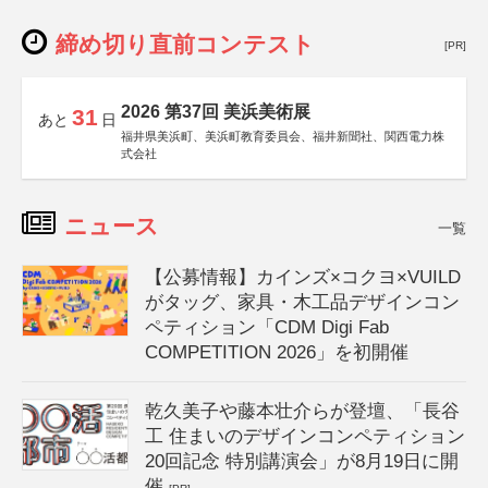
締め切り直前コンテスト
[PR]
2026 第37回 美浜美術展
31
あと
日
福井県美浜町、美浜町教育委員会、福井新聞社、関西電力株
式会社
ニュース
一覧
【公募情報】カインズ×コクヨ×VUILD
がタッグ、家具・木工品デザインコン
ペティション「CDM Digi Fab
COMPETITION 2026」を初開催
乾久美子や藤本壮介らが登壇、「長谷
工 住まいのデザインコンペティション
20回記念 特別講演会」が8月19日に開
催