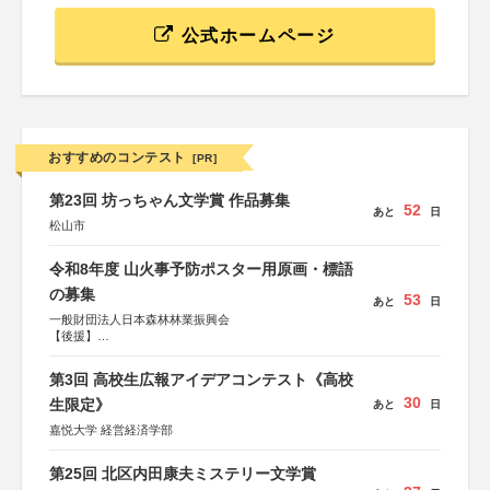
公式ホームページ
おすすめのコンテスト
[PR]
第23回 坊っちゃん文学賞 作品募集
52
あと
日
松山市
令和8年度 山火事予防ポスター用原画・標語
の募集
53
あと
日
一般財団法人日本森林林業振興会
【後援】
総務省消防庁、文部科学省、林野庁、全国森林組合連合
会、森林火災対策協会
第3回 高校生広報アイデアコンテスト《高校
30
生限定》
あと
日
嘉悦大学 経営経済学部
第25回 北区内田康夫ミステリー文学賞