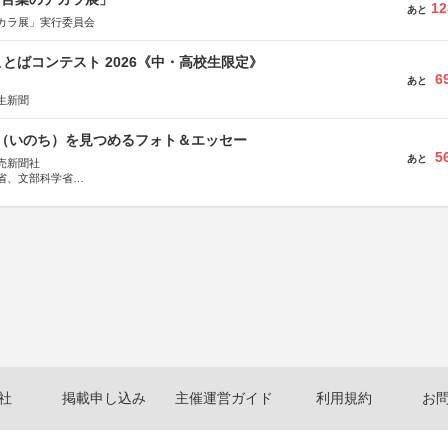
12
あと
カラ展」実行委員会
とばコンテスト 2026《中・高校生限定》
6
あと
生新聞
命（いのち）を見つめるフォト＆エッセー
5
あと
売新聞社
省、文部科学省
日動火災保険株式会社、東京海上日動あんしん生命保険株式会社
社
掲載申し込み
主催運営ガイド
利用規約
お