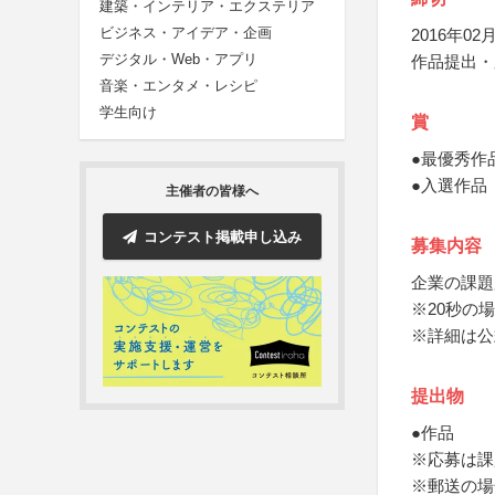
建築・インテリア・エクステリア
ビジネス・アイデア・企画
2016年02月
デジタル・Web・アプリ
作品提出・
音楽・エンタメ・レシピ
学生向け
賞
●最優秀作
●入選作品
主催者の皆様へ
コンテスト掲載申し込み
募集内容
企業の課題
※20秒の場
※詳細は公
提出物
●作品
※応募は課
※郵送の場