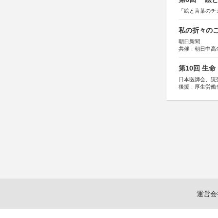
「絵と言葉のチ
私の折々のこ
朝日新聞
共催：朝日中高
第10回 生
日本医師会、読
後援：厚生労働
協賛：東京海上
運営会