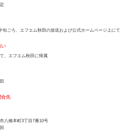
定
3月中旬ごろ、エフエム秋田の放送および公式ホームページ上にて
扱い
て、エフエム秋田に帰属
田
問合先
市八橋本町3丁目7番10号
田