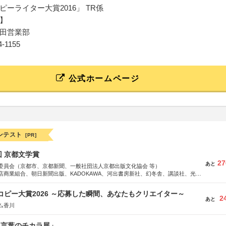
ピーライター大賞2016」 TR係
】
田営業部
24-1155
公式ホームページ
ンテスト
[PR]
回 京都文学賞
27
あと
委員会（京都市、京都新聞、一般社団法人京都出版文化協会 等）
店商業組合、朝日新聞出版、KADOKAWA、河出書房新社、幻冬舎、講談社、光文
学館、祥伝社、新潮社、淡交社、ちいさいミシマ社、徳間書店、早川書房、PHP
、文藝春秋、ポプラ社、毎日新聞出版
Mコピー大賞2026 ～応募した瞬間、あなたもクリエイター～
2
あと
ム香川
と言葉のチカラ展」