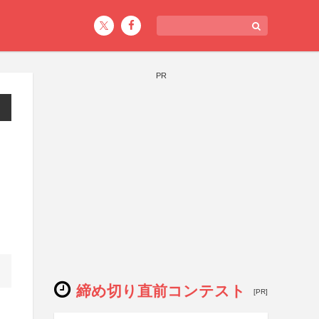
PR
締め切り直前コンテスト
[PR]