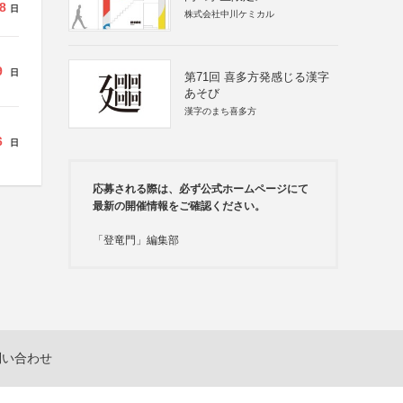
8
日
株式会社中川ケミカル
9
日
第71回 喜多方発感じる漢字
あそび
漢字のまち喜多方
6
日
応募される際は、必ず公式ホームページにて
最新の開催情報をご確認ください。
「登竜門」編集部
問い合わせ