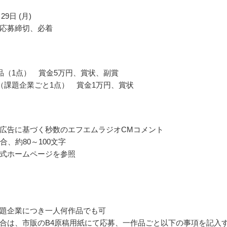
29日 (月)
応募締切、必着
品（1点） 賞金5万円、賞状、副賞
（課題企業ごと1点） 賞金1万円、賞状
広告に基づく秒数のエフエムラジオCMコメント
合、約80～100文字
式ホームページを参照
題企業につき一人何作品でも可
合は、市販のB4原稿用紙にて応募、一作品ごと以下の事項を記入