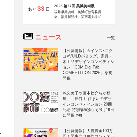
2026 第37回 美浜美術展
33
あと
日
福井県美浜町、美浜町教育委員
会、福井新聞社、関西電力株式会
社
ニュース
一覧
【公募情報】カインズ×コク
ヨ×VUILDがタッグ、家具・
木工品デザインコンペティシ
ョン「CDM Digi Fab
COMPETITION 2026」を初
開催
乾久美子や藤本壮介らが登
壇、「長谷工 住まいのデザ
インコンペティション 20回
記念 特別講演会」が8月19日
に開催
[PR]
【公募情報】大賞賞金100万
す
円！学生向け創作コンテスト