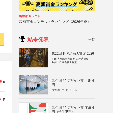
編集部セレクト
高額賞金コンテストランキング《2026年夏》
結果発表
一覧
第22回 世界絵画大賞展 2026
[PR]
世界絵画大賞展 実行委員会
共催：株式会社世界堂
第24回 CSデザイン賞 一般部
6
日
門
株式会社中川ケミカル
4
日
第24回 CSデザイン賞 学生部
門《学生限定》