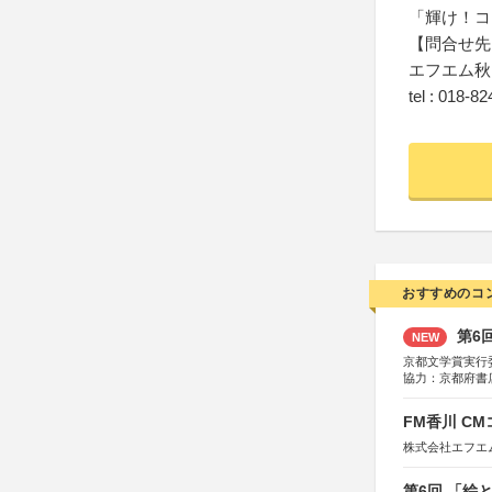
「輝け！コ
【問合せ先
エフエム秋
tel : 018-8
おすすめのコ
第6
NEW
京都文学賞実行
協力：京都府書
社、集英社、小
研究所、双葉社
FM香川 C
株式会社エフエ
第6回 「絵