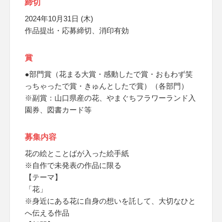
締切
2024年10月31日 (木)
作品提出・応募締切、消印有効
賞
●部門賞（花まる大賞・感動したで賞・おもわず笑
っちゃったで賞・きゅんとしたで賞）（各部門）
※副賞：山口県産の花、やまぐちフラワーランド入
園券、図書カード等
募集内容
花の絵とことばが入った絵手紙
※自作で未発表の作品に限る
【テーマ】
「花」
※身近にある花に自身の想いを託して、大切なひと
へ伝える作品