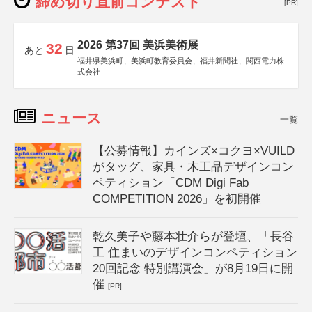
締め切り直前コンテスト
[PR]
2026 第37回 美浜美術展
32
あと
日
福井県美浜町、美浜町教育委員会、福井新聞社、関西電力株
式会社
ニュース
一覧
【公募情報】カインズ×コクヨ×VUILD
がタッグ、家具・木工品デザインコン
ペティション「CDM Digi Fab
COMPETITION 2026」を初開催
乾久美子や藤本壮介らが登壇、「長谷
工 住まいのデザインコンペティション
20回記念 特別講演会」が8月19日に開
催
[PR]