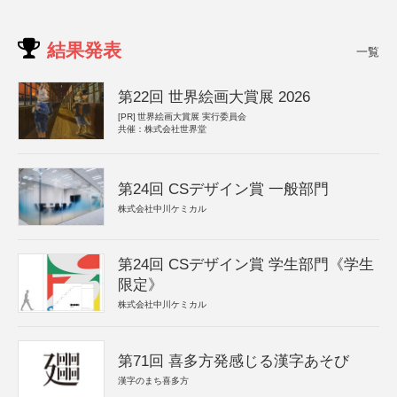
結果発表
一覧
第22回 世界絵画大賞展 2026
[PR]
世界絵画大賞展 実行委員会
共催：株式会社世界堂
第24回 CSデザイン賞 一般部門
株式会社中川ケミカル
第24回 CSデザイン賞 学生部門《学生
限定》
株式会社中川ケミカル
第71回 喜多方発感じる漢字あそび
漢字のまち喜多方