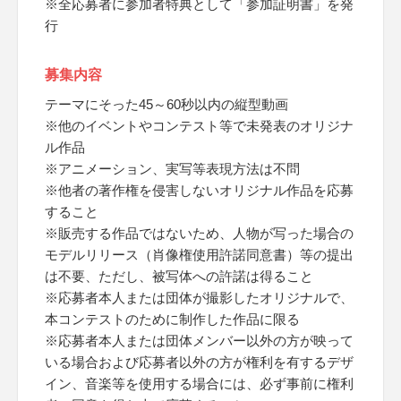
※全応募者に参加者特典として「参加証明書」を発
行
募集内容
テーマにそった45～60秒以内の縦型動画
※他のイベントやコンテスト等で未発表のオリジナ
ル作品
※アニメーション、実写等表現方法は不問
※他者の著作権を侵害しないオリジナル作品を応募
すること
※販売する作品ではないため、人物が写った場合の
モデルリリース（肖像権使用許諾同意書）等の提出
は不要、ただし、被写体への許諾は得ること
※応募者本人または団体が撮影したオリジナルで、
本コンテストのために制作した作品に限る
※応募者本人または団体メンバー以外の方が映って
いる場合および応募者以外の方が権利を有するデザ
イン、音楽等を使用する場合には、必ず事前に権利