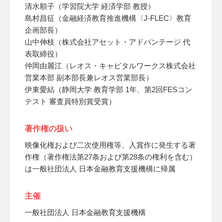
清水順子（学習院大学 経済学部 教授）
島村昌征（金融経済教育推進機構〈J-FLEC〉教育
企画部長）
山中伸枝（株式会社アセット・アドバンテージ 代
表取締役）
仲岡由麗江（レオス・キャピタルワークス株式会社
営業本部 副本部長兼レオス営業部長）
伊東愛結（静岡大学 教育学部 1年、第2回FESコン
テスト 審査員特別賞受賞）
著作権の扱い
映像化権および二次使用権等、入賞作に発生する著
作権（著作権法第27条および第28条の権利を含む）
は一般社団法人 日本金融教育支援機構に帰属
主催
一般社団法人 日本金融教育支援機構