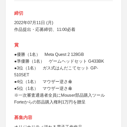
締切
2022年07月11日 (月)
作品提出・応募締切、11:00必着
賞
●優勝（1名） Meta Quest 2 128GB
●準優勝（1名） ゲームヘッドセット G433BK
●3位（1名） ガス式はんだこてセット GP-
510SET
●4位（1名） マウザー逆さ傘
●5位（1名） マウザー逆さ傘
※一次審査通過者全員にMouser部品購入ツール
Forteからの部品購入権利1万円を贈呈
募集内容
オリジナリティ溢れる電子工作作品