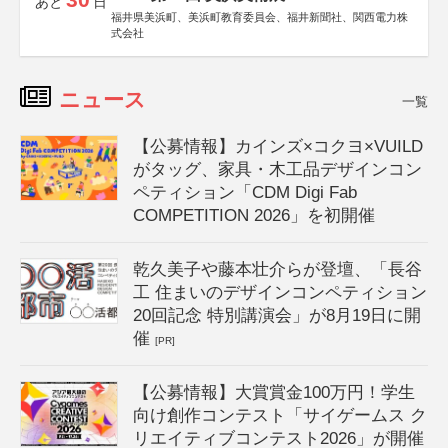
あと
日
福井県美浜町、美浜町教育委員会、福井新聞社、関西電力株
式会社
ニュース
一覧
【公募情報】カインズ×コクヨ×VUILD
がタッグ、家具・木工品デザインコン
ペティション「CDM Digi Fab
COMPETITION 2026」を初開催
乾久美子や藤本壮介らが登壇、「長谷
工 住まいのデザインコンペティション
20回記念 特別講演会」が8月19日に開
催
[PR]
【公募情報】大賞賞金100万円！学生
向け創作コンテスト「サイゲームス ク
リエイティブコンテスト2026」が開催