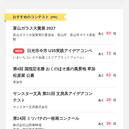
おすすめのコンテスト
[PR]
富山ガラス大賞展 2027
93
あと
日
富山ガラス大賞展実行委員会、富山市、富山市ガラス美術
館
日光市今市 U35実践アイデアコンペ
NEW
72
あと
日
いまいちコレカラ会議（エリアプラットフォーム）
第4回 国指定名勝 おくのほそ道の風景地 草加
62
松原展 公募
あと
日
草加市
サンスター文具 第31回 文房具アイデアコン
28
テスト
あと
日
サンスター文具株式会社
第14回 ミツバチの一枚画コンクール
36
あと
日
株式会社山田養蜂場