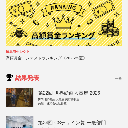
編集部セレクト
高額賞金コンテストランキング《2026年夏》
結果発表
一覧
第22回 世界絵画大賞展 2026
[PR]
世界絵画大賞展 実行委員会
共催：株式会社世界堂
第24回 CSデザイン賞 一般部門