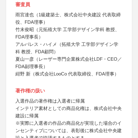
審査員
雨宮達也（1級建築士、株式会社中央建設 代表取締
役、FDA理事）
竹末俊昭（元拓殖大学 工学部デザイン学科 教授、
FDA理事長）
アルバレス・ハイメ（拓殖大学 工学部デザイン学
科 教授、FDA顧問）
夏山一彦（レーザー専門企業株式会社LDF・CEO／
FDA副理事長）
紺野 新（株式会社LooCo 代表取締役、FDA理事）
著作権の扱い
入選作品の著作権は入選者に帰属
インテリア素材としての商品化権は、株式会社中央
建設に帰属
※実際に入選者の作品の商品化が実現した場合のイ
ンセンティブについては、表彰後に株式会社中央建
設と入選者で協議するものとする