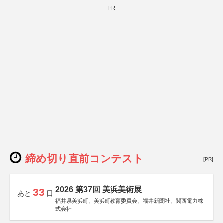
PR
締め切り直前コンテスト
[PR]
2026 第37回 美浜美術展
33
あと
日
福井県美浜町、美浜町教育委員会、福井新聞社、関西電力株
式会社