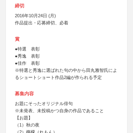
締切
2016年10月24日 (月)
作品提出・応募締切、必着
賞
●特選 表彰
●秀逸 表彰
●佳作 表彰
※特選と秀逸に選ばれた句の中から田丸雅智氏によ
るショートショート作品2編が作られる予定
募集内容
お題にそったオリジナル俳句
※未発表、未投稿かつ自身の作品であること
【お題】
（1）秋の夜
（2）檸檬（れもん）