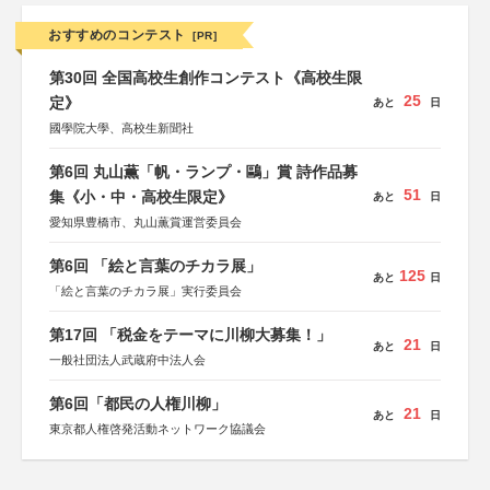
おすすめのコンテスト
[PR]
第30回 全国高校生創作コンテスト《高校生限
25
定》
あと
日
國學院大學、高校生新聞社
第6回 丸山薫「帆・ランプ・鷗」賞 詩作品募
51
集《小・中・高校生限定》
あと
日
愛知県豊橋市、丸山薫賞運営委員会
第6回 「絵と言葉のチカラ展」
125
あと
日
「絵と言葉のチカラ展」実行委員会
第17回 「税金をテーマに川柳大募集！」
21
あと
日
一般社団法人武蔵府中法人会
第6回「都民の人権川柳」
21
あと
日
東京都人権啓発活動ネットワーク協議会