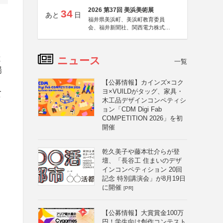
2026 第37回 美浜美術展
34
あと
日
福井県美浜町、美浜町教育委員
会、福井新聞社、関西電力株式会
社
と
ニュース
一覧
場
【公募情報】カインズ×コク
ヨ×VUILDがタッグ、家具・
て
木工品デザインコンペティシ
ョン「CDM Digi Fab
COMPETITION 2026」を初
開催
乾久美子や藤本壮介らが登
壇、「長谷工 住まいのデザ
インコンペティション 20回
記念 特別講演会」が8月19日
に開催
[PR]
【公募情報】大賞賞金100万
円！学生向け創作コンテスト