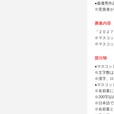
●最優秀作
※受賞者が
募集内容
「２０２７
※マスコッ
※マスコッ
提出物
●マスコッ
※文字数は
※漢字、ロ
●マスコッ
※名前案に
※200字以
※日本語で
※名前案と