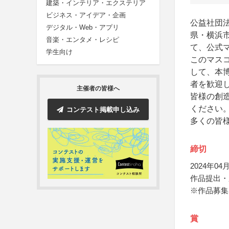
建築・インテリア・エクステリア
ビジネス・アイデア・企画
公益社団法
デジタル・Web・アプリ
県・横浜
音楽・エンタメ・レシピ
て、公式
学生向け
このマス
して、本
者を歓迎
主催者の皆様へ
皆様の創
ください
コンテスト掲載申し込み
多くの皆
締切
2024年04月
作品提出・応
※作品募集
賞