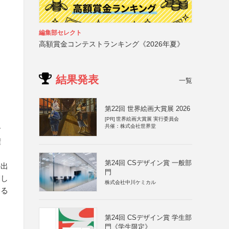
編集部セレクト
高額賞金コンテストランキング《2026年夏》
結果発表
一覧
第22回 世界絵画大賞展 2026
[PR]
世界絵画大賞展 実行委員会
共催：株式会社世界堂
お
権
第24回 CSデザイン賞 一般部
の出
門
関し
株式会社中川ケミカル
する
第24回 CSデザイン賞 学生部
門《学生限定》