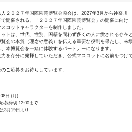
人２０２７年国際園芸博覧会協会は、2027年3月から神奈川
市で開催される、「２０２７年国際園芸博覧会」の開催に向け
マスコットキャラクターを制作しました。
コットは、世代、性別、国籍を問わず多くの人に愛される存在
博覧会の本質（理念や意義）を伝える重要な役割を果たし、来
し、本博覧会を一緒に体験するパートナーになります。
造力を存分に発揮していただき、公式マスコットに名前をつけ
。
様のご応募をお待ちしています。
08日 (月)
募締切 12:00まで
は3月19日より