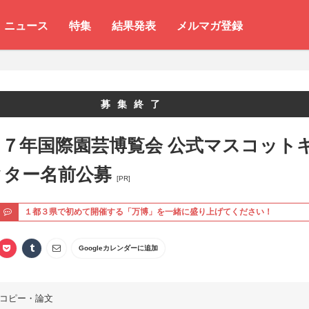
ニュース
特集
結果発表
メルマガ登録
募集終了
２７年国際園芸博覧会 公式マスコット
クター名前公募
[PR]
ト
１都３県で初めて開催する「万博」を一緒に盛り上げてください！
Googleカレンダーに追加
コピー・論文