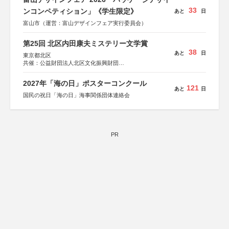
33
ンコンペティション」《学生限定》
あと
日
富山市（運営：富山デザインフェア実行委員会）
第25回 北区内田康夫ミステリー文学賞
38
あと
日
東京都北区
共催：公益財団法人北区文化振興財団
協力：一般財団法人内田康夫財団
協賛：株式会社実業之日本社
2027年「海の日」ポスターコンクール
121
あと
日
国民の祝日「海の日」海事関係団体連絡会
PR