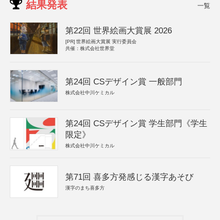
結果発表
一覧
第22回 世界絵画大賞展 2026
[PR]
世界絵画大賞展 実行委員会
共催：株式会社世界堂
第24回 CSデザイン賞 一般部門
株式会社中川ケミカル
第24回 CSデザイン賞 学生部門《学生
限定》
株式会社中川ケミカル
第71回 喜多方発感じる漢字あそび
漢字のまち喜多方