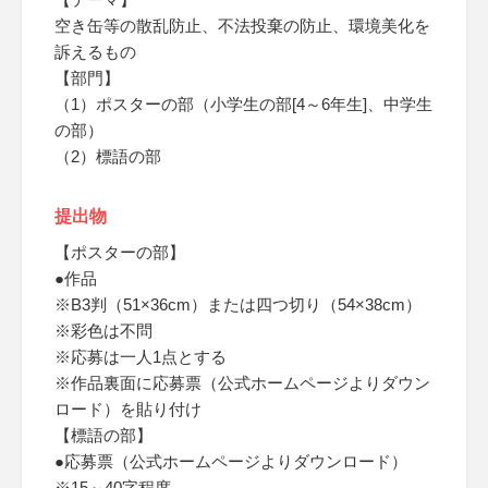
空き缶等の散乱防止、不法投棄の防止、環境美化を
訴えるもの
【部門】
（1）ポスターの部（小学生の部[4～6年生]、中学生
の部）
（2）標語の部
提出物
【ポスターの部】
●作品
※B3判（51×36cm）または四つ切り（54×38cm）
※彩色は不問
※応募は一人1点とする
※作品裏面に応募票（公式ホームページよりダウン
ロード）を貼り付け
【標語の部】
●応募票（公式ホームページよりダウンロード）
※15～40字程度