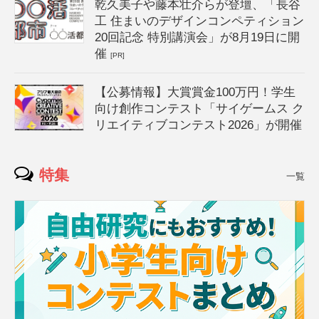
乾久美子や藤本壮介らが登壇、「長谷
工 住まいのデザインコンペティション
20回記念 特別講演会」が8月19日に開
催
[PR]
【公募情報】大賞賞金100万円！学生
向け創作コンテスト「サイゲームス ク
リエイティブコンテスト2026」が開催
特集
一覧