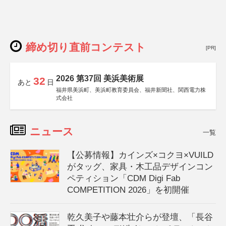
締め切り直前コンテスト
[PR]
2026 第37回 美浜美術展
32
あと
日
福井県美浜町、美浜町教育委員会、福井新聞社、関西電力株
式会社
ニュース
一覧
【公募情報】カインズ×コクヨ×VUILD
がタッグ、家具・木工品デザインコン
ペティション「CDM Digi Fab
COMPETITION 2026」を初開催
乾久美子や藤本壮介らが登壇、「長谷