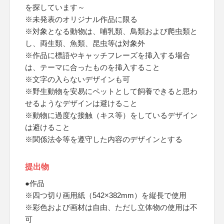
を探しています～
※未発表のオリジナル作品に限る
※対象となる動物は、哺乳類、鳥類および爬虫類と
し、両生類、魚類、昆虫等は対象外
※作品に標語やキャッチフレーズを挿入する場合
は、テーマに合ったものを挿入すること
※文字の入らないデザインも可
※野生動物を安易にペットとして飼養できると思わ
せるようなデザインは避けること
※動物に過度な接触（キス等）をしているデザイン
は避けること
※関係法令等を遵守した内容のデザインとする
提出物
●作品
※四つ切り画用紙（542×382mm）を縦長で使用
※彩色および画材は自由、ただし立体物の使用は不
可