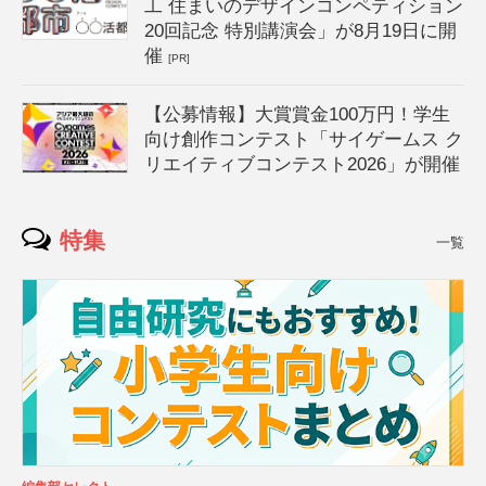
工 住まいのデザインコンペティション
20回記念 特別講演会」が8月19日に開
催
[PR]
【公募情報】大賞賞金100万円！学生
向け創作コンテスト「サイゲームス ク
リエイティブコンテスト2026」が開催
特集
一覧