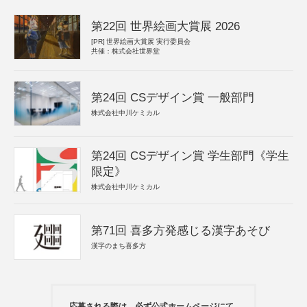
第22回 世界絵画大賞展 2026
[PR]
世界絵画大賞展 実行委員会
共催：株式会社世界堂
第24回 CSデザイン賞 一般部門
株式会社中川ケミカル
第24回 CSデザイン賞 学生部門《学生
限定》
株式会社中川ケミカル
第71回 喜多方発感じる漢字あそび
漢字のまち喜多方
応募される際は、必ず公式ホームページにて