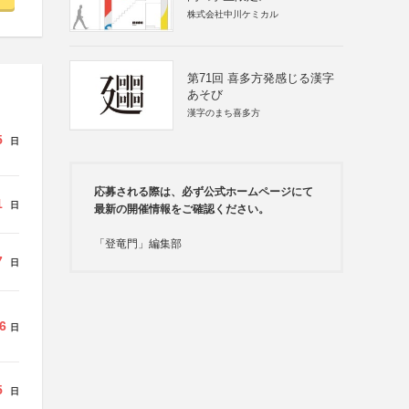
株式会社中川ケミカル
第71回 喜多方発感じる漢字
あそび
漢字のまち喜多方
5
日
応募される際は、必ず公式ホームページにて
1
日
最新の開催情報をご確認ください。
「登竜門」編集部
7
日
6
日
5
日