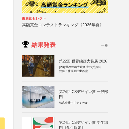
編集部セレクト
高額賞金コンテストランキング《2026年夏》
結果発表
一覧
第22回 世界絵画大賞展 2026
[PR]
世界絵画大賞展 実行委員会
共催：株式会社世界堂
第24回 CSデザイン賞 一般部
門
株式会社中川ケミカル
第24回 CSデザイン賞 学生部
門《学生限定》