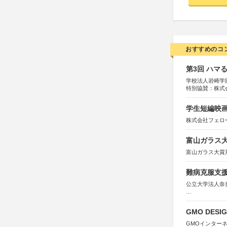
おすすめのコ
第3回 ハマ
学校法人岩崎学
特別協賛：株式
学生短編映画
株式会社フェロ
富山ガラス大賞
富山ガラス大賞
難病克服支援
公立大学法人奈
協力：読売新聞
後援：厚生労働
GMO DESIG
文部科学
奈良県
GMOインター