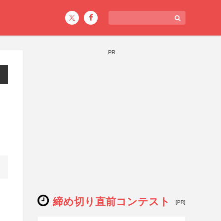
PR
締め切り直前コンテスト
[PR]