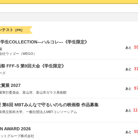
ンテスト
[PR]
る学生COLLECTION―ハルコレ―《学生限定》
5
あと
園
会社ウィゴー（WEGO）
祭 FFF-S 第9回大会《学生限定》
3
あと
ーズ
展 2027
9
あと
展実行委員会、富山市、富山市ガラス美術館
 第6回 MBTみんなで守るいのちの映画祭 作品募集
11
あと
良県立医科大学、一般社団法人MBTコンソーシアム
社
省
N AWARD 2026
省
5
あと
ネットグループ株式会社