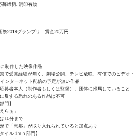
応募締切､消印有効
画祭2019グランプリ 賞金20万円
以降に制作した映像作品
祭で受賞経験が無く、劇場公開、テレビ放映、有償でのビデオ・
、インターネット配信の予定が無い作品
応募者本人（制作者もしくは監督）、団体に帰属していること
に反する恐れのある作品は不可
部門】
えらぁ」
は10分まで
形で「恵那」が取り入れられていると加点あり
イル 1min 部門】