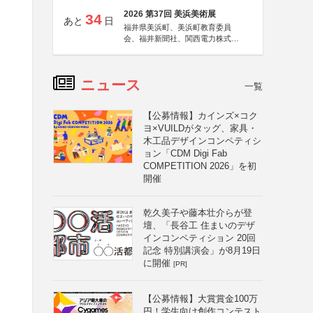
2026 第37回 美浜美術展
34
あと
日
福井県美浜町、美浜町教育委員
会、福井新聞社、関西電力株式会
社
ニュース
一覧
【公募情報】カインズ×コク
ヨ×VUILDがタッグ、家具・
木工品デザインコンペティシ
ョン「CDM Digi Fab
COMPETITION 2026」を初
開催
乾久美子や藤本壮介らが登
壇、「長谷工 住まいのデザ
インコンペティション 20回
記念 特別講演会」が8月19日
に開催
[PR]
【公募情報】大賞賞金100万
円！学生向け創作コンテスト