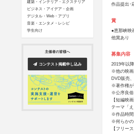
建築・インテリア・エクステリア
作品提出･
ビジネス・アイデア・企画
デジタル・Web・アプリ
賞
音楽・エンタメ・レシピ
●恵那峡映
学生向け
他賞あり
主催者の皆様へ
募集内容
2019年
コンテスト掲載申し込み
※他の映画
DVD販売
※著作権が
※公序良俗
【短編映画
テーマ「え
※作品時間
※何らかの
【フリースタ