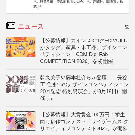
福井県美浜町、美浜町教育委員会、福井新聞社、関西電力株
式会社
ニュース
一覧
【公募情報】カインズ×コクヨ×VUILD
がタッグ、家具・木工品デザインコン
ペティション「CDM Digi Fab
COMPETITION 2026」を初開催
乾久美子や藤本壮介らが登壇、「長谷
工 住まいのデザインコンペティション
20回記念 特別講演会」が8月19日に開
催
[PR]
【公募情報】大賞賞金100万円！学生
向け創作コンテスト「サイゲームス ク
リエイティブコンテスト2026」が開催