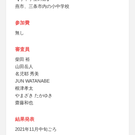
燕市、三条市内の小中学校
参加費
無し
審査員
柴田 裕
山田岳人
名児耶 秀美
JUN WATANABE
根津孝太
やまざき たかゆき
齋藤和也
結果発表
2021年11月中旬ごろ