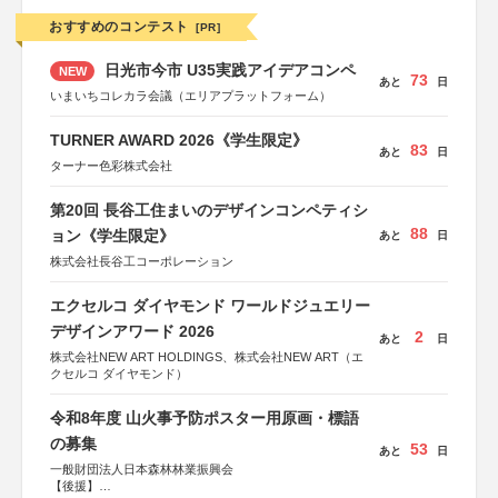
おすすめのコンテスト
[PR]
日光市今市 U35実践アイデアコンペ
NEW
73
あと
日
いまいちコレカラ会議（エリアプラットフォーム）
TURNER AWARD 2026《学生限定》
83
あと
日
ターナー色彩株式会社
第20回 長谷工住まいのデザインコンペティシ
88
ョン《学生限定》
あと
日
株式会社長谷工コーポレーション
エクセルコ ダイヤモンド ワールドジュエリー
デザインアワード 2026
2
あと
日
株式会社NEW ART HOLDINGS、株式会社NEW ART（エ
クセルコ ダイヤモンド）
令和8年度 山火事予防ポスター用原画・標語
の募集
53
あと
日
一般財団法人日本森林林業振興会
【後援】