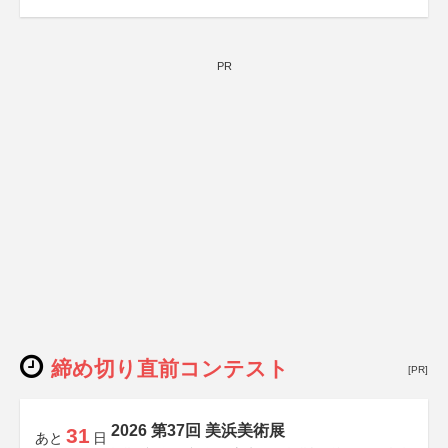
総務省消防庁、文部科学省、林野庁、全国森林組合連合
会、森林火災対策協会
PR
締め切り直前コンテスト
[PR]
2026 第37回 美浜美術展
31
あと
日