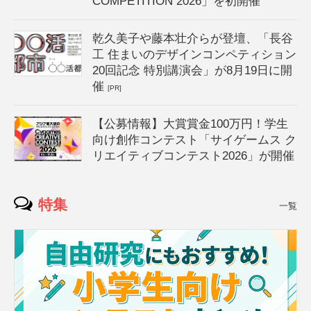
COMPETITION 2026」を初開催
乾久美子や藤本壮介らが登壇、「長谷
工 住まいのデザインコンペティション
20回記念 特別講演会」が8月19日に開
催
[PR]
【公募情報】大賞賞金100万円！学生
向け創作コンテスト「サイゲームス ク
リエイティブコンテスト2026」が開催
特集
一覧