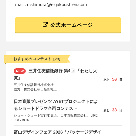
mail : nishimura@eigakoushien.com
公式ホームページ
おすすめのコンテスト
[PR]
三井住友信託銀行 第4回 「わたし大
NEW
賞」
56
あと
日
三井住友信託銀行株式会社
協力：株式会社朝日新聞社
後援：日本郵便株式会社
日本直販プレゼンツ AYETプロジェクトによ
るショートドラマ企画コンテスト
33
あと
日
ショートショート実行委員会、日本直販株式会社、LIFE
LOG BOX
富山デザインフェア 2026「パッケージデザイ