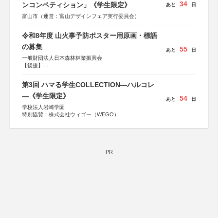
34
ンコンペティション」《学生限定》
あと
日
富山市（運営：富山デザインフェア実行委員会）
令和8年度 山火事予防ポスター用原画・標語
の募集
55
あと
日
一般財団法人日本森林林業振興会
【後援】
総務省消防庁、文部科学省、林野庁、全国森林組合連合
会、森林火災対策協会
第3回 ハマる学生COLLECTION―ハルコレ
―《学生限定》
54
あと
日
学校法人岩崎学園
特別協賛：株式会社ウィゴー（WEGO）
PR