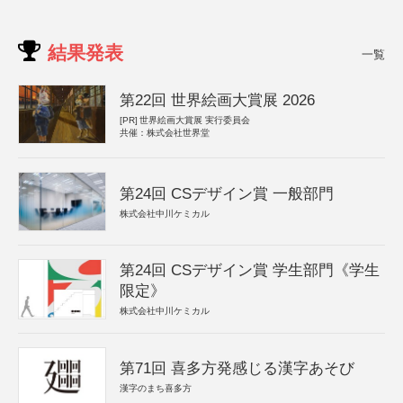
結果発表
一覧
第22回 世界絵画大賞展 2026
[PR]
世界絵画大賞展 実行委員会
共催：株式会社世界堂
第24回 CSデザイン賞 一般部門
株式会社中川ケミカル
第24回 CSデザイン賞 学生部門《学生
限定》
株式会社中川ケミカル
第71回 喜多方発感じる漢字あそび
漢字のまち喜多方