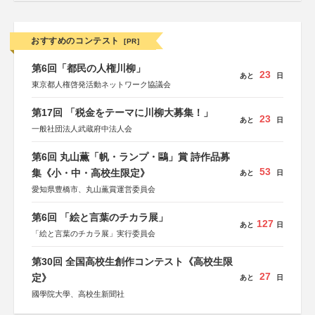
おすすめのコンテスト
[PR]
第6回「都民の人権川柳」
23
あと
日
東京都人権啓発活動ネットワーク協議会
第17回 「税金をテーマに川柳大募集！」
23
あと
日
一般社団法人武蔵府中法人会
第6回 丸山薫「帆・ランプ・鷗」賞 詩作品募
53
集《小・中・高校生限定》
あと
日
愛知県豊橋市、丸山薫賞運営委員会
第6回 「絵と言葉のチカラ展」
127
あと
日
「絵と言葉のチカラ展」実行委員会
第30回 全国高校生創作コンテスト《高校生限
27
定》
あと
日
國學院大學、高校生新聞社