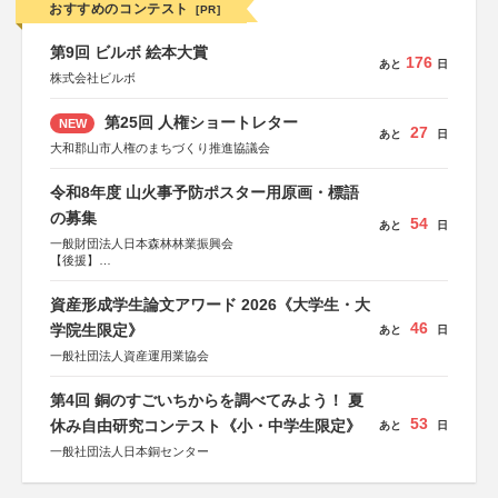
おすすめのコンテスト
[PR]
第9回 ビルボ 絵本大賞
176
あと
日
株式会社ビルボ
第25回 人権ショートレター
NEW
27
あと
日
大和郡山市人権のまちづくり推進協議会
令和8年度 山火事予防ポスター用原画・標語
の募集
54
あと
日
一般財団法人日本森林林業振興会
【後援】
総務省消防庁、文部科学省、林野庁、全国森林組合連合
会、森林火災対策協会
資産形成学生論文アワード 2026《大学生・大
46
学院生限定》
あと
日
一般社団法人資産運用業協会
第4回 銅のすごいちからを調べてみよう！ 夏
53
休み自由研究コンテスト《小・中学生限定》
あと
日
一般社団法人日本銅センター