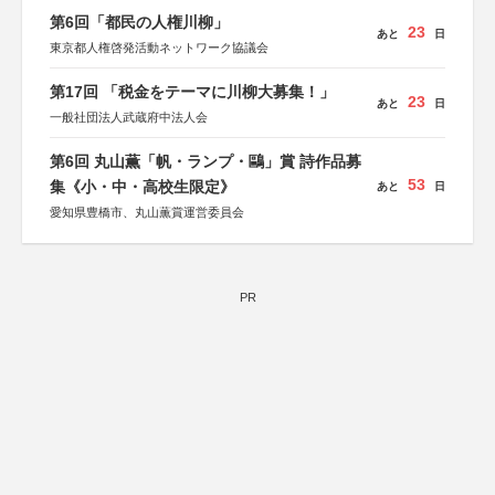
第6回「都民の人権川柳」
23
あと
日
東京都人権啓発活動ネットワーク協議会
第17回 「税金をテーマに川柳大募集！」
23
あと
日
一般社団法人武蔵府中法人会
第6回 丸山薫「帆・ランプ・鷗」賞 詩作品募
53
集《小・中・高校生限定》
あと
日
愛知県豊橋市、丸山薫賞運営委員会
PR