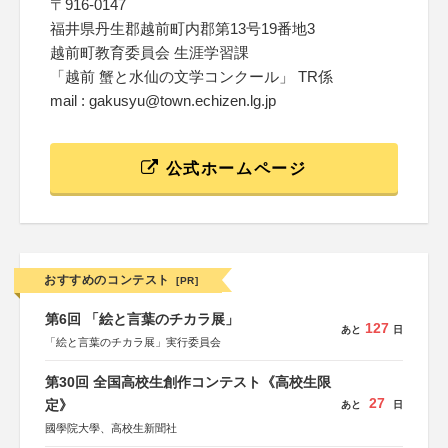
〒916-0147
福井県丹生郡越前町内郡第13号19番地3
越前町教育委員会 生涯学習課
「越前 蟹と水仙の文学コンクール」 TR係
mail : gakusyu@town.echizen.lg.jp
公式ホームページ
おすすめのコンテスト
[PR]
第6回 「絵と言葉のチカラ展」
127
あと
日
「絵と言葉のチカラ展」実行委員会
第30回 全国高校生創作コンテスト《高校生限
27
定》
あと
日
國學院大學、高校生新聞社