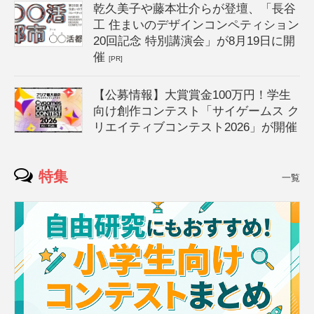
乾久美子や藤本壮介らが登壇、「長谷
工 住まいのデザインコンペティション
20回記念 特別講演会」が8月19日に開
催
[PR]
【公募情報】大賞賞金100万円！学生
向け創作コンテスト「サイゲームス ク
リエイティブコンテスト2026」が開催
特集
一覧