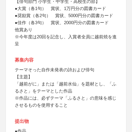
【俳句部門 小学生・中学生・高校生の部】
●大賞（各1句） 賞状、1万円分の図書カード
●奨励賞（各2句） 賞状、5000円分の図書カード
●佳作（各3句） 賞状、2000円分の図書カード
他賞あり
※今年度は20回を記念し、入賞者全員に越前焼を進
呈
募集内容
テーマそった自作未発表の詩および俳句
【主題】
「越前がに」または「越前水仙」を題材とし、「ふ
るさと」をテーマとした作品
※作品には、必ずテーマ「ふるさと」の意味を感じ
させるものを使用すること
提出物
●作品