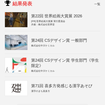
結果発表
一覧
第22回 世界絵画大賞展 2026
[PR]
世界絵画大賞展 実行委員会
共催：株式会社世界堂
第24回 CSデザイン賞 一般部門
株式会社中川ケミカル
第24回 CSデザイン賞 学生部門《学生
限定》
株式会社中川ケミカル
第71回 喜多方発感じる漢字あそび
漢字のまち喜多方