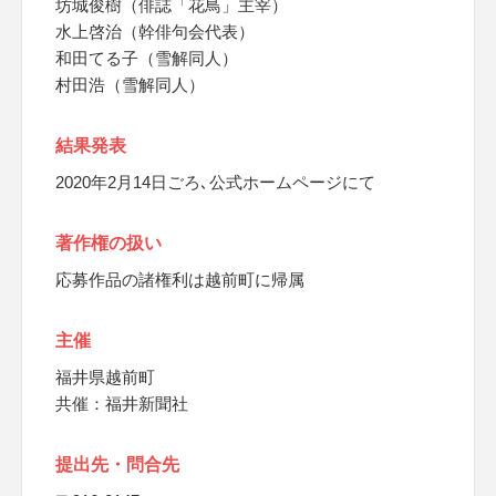
坊城俊樹（俳誌「花鳥」主宰）
水上啓治（幹俳句会代表）
和田てる子（雪解同人）
村田浩（雪解同人）
結果発表
2020年2月14日ごろ､公式ホームページにて
著作権の扱い
応募作品の諸権利は越前町に帰属
主催
福井県越前町
共催：福井新聞社
提出先・問合先