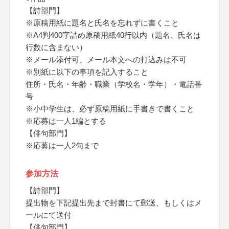
【詩部門】
※原稿用紙に題名と氏名を忘れずに書くこと
※A4判400字詰め原稿用紙40行以内（題名、氏名は
行数に含まない）
※メール添付可、メール本文への打込みは不可
※別紙に以下の事項を記入すること
住所・氏名・年齢・職業（学校名・学年）・電話番
号
※小中学生は、必ず原稿用紙に手書きで書くこと
※応募は一人1編とする
【俳句部門】
※応募は一人2句まで
参加方法
【詩部門】
提出物を下記提出先まで封書にて郵送、もしくはメ
ールにて送付
【俳句部門】