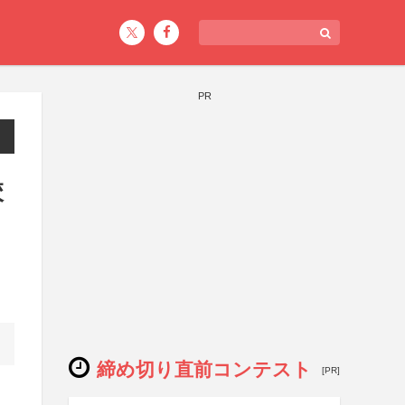
PR
校
締め切り直前コンテスト
[PR]