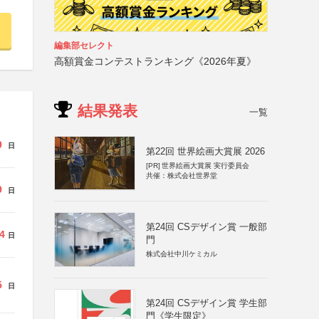
編集部セレクト
高額賞金コンテストランキング《2026年夏》
結果発表
一覧
9
日
第22回 世界絵画大賞展 2026
[PR]
世界絵画大賞展 実行委員会
共催：株式会社世界堂
9
日
第24回 CSデザイン賞 一般部
4
日
門
株式会社中川ケミカル
5
日
第24回 CSデザイン賞 学生部
門《学生限定》