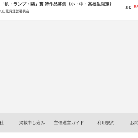
薫「帆・ランプ・鷗」賞 詩作品募集《小・中・高校生限定》
5
あと
丸山薫賞運営委員会
社
掲載申し込み
主催運営ガイド
利用規約
お