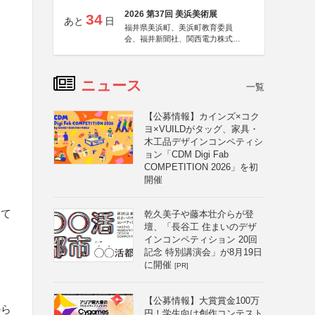
2026 第37回 美浜美術展
34
あと
日
福井県美浜町、美浜町教育委員
会、福井新聞社、関西電力株式会
社
ニュース
一覧
【公募情報】カインズ×コク
ヨ×VUILDがタッグ、家具・
木工品デザインコンペティシ
ョン「CDM Digi Fab
COMPETITION 2026」を初
開催
して
乾久美子や藤本壮介らが登
壇、「長谷工 住まいのデザ
インコンペティション 20回
記念 特別講演会」が8月19日
に開催
[PR]
【公募情報】大賞賞金100万
から
円！学生向け創作コンテスト