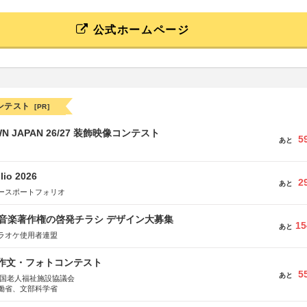
公式ホームページ
ンテスト
[PR]
WN JAPAN 26/27 装飾映像コンテスト
5
あと
lio 2026
2
あと
ースポートフォリオ
版 音楽著作権の啓発チラシ デザイン大募集
15
あと
ラオケ使用者連盟
護作文・フォトコンテスト
5
あと
全国老人福祉施設協議会
働省、文部科学省