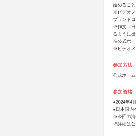
始めること
※ビデオメ
ブランドロ
※作文（日
るように撮
※公式ホー
※ビデオメ
参加方法
公式ホーム
参加資格
●2024
●日本国内
※今回の海
※詳細は公