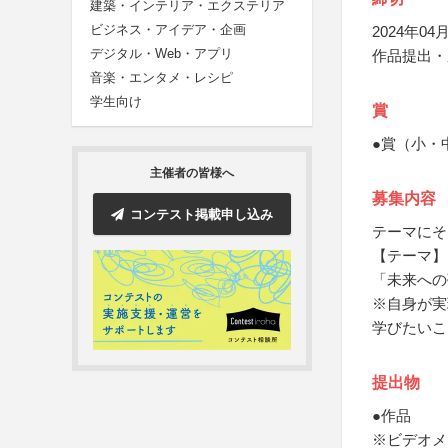
建築・インテリア・エクステリア
ビジネス・アイデア・企画
2024年04月
デジタル・Web・アプリ
作品提出・
音楽・エンタメ・レシピ
学生向け
賞
●賞（小・
主催者の皆様へ
募集内容
コンテスト掲載申し込み
テーマにそ
【テーマ】
「未来への
※自身が実
学びたいこ
提出物
●作品
※ビデオメ