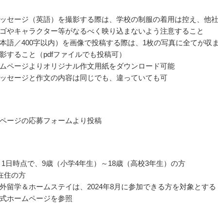
ッセージ（英語）を撮影する際は、学校の制服の着用は控え、他
ゴやキャラクター等がなるべく映り込まないよう注意すること
本語／400字以内）を画像で投稿する際は、1枚の写真に全てが収
影すること（pdfファイルでも投稿可）
ムページよりオリジナル作文用紙をダウンロード可能
ッセージと作文の内容は同じでも、違っていても可
ページの応募フォームより投稿
年4月1日時点で、9歳（小学4年生）～18歳（高校3年生）の方
在住の方
外留学＆ホームステイは、2024年8月に参加できる方を対象とする
式ホームページを参照