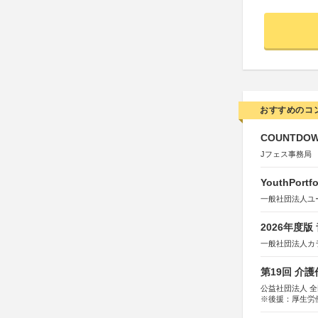
おすすめのコ
COUNTDO
Jフェス事務局
YouthPortfo
一般社団法人ユ
2026年度
一般社団法人カ
第19回 介
公益社団法人 
※後援：厚生労