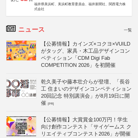
福井県美浜町、美浜町教育委員会、福井新聞社、関西電力株
式会社
ニュース
一覧
【公募情報】カインズ×コクヨ×VUILD
がタッグ、家具・木工品デザインコン
ペティション「CDM Digi Fab
COMPETITION 2026」を初開催
乾久美子や藤本壮介らが登壇、「長谷
工 住まいのデザインコンペティション
20回記念 特別講演会」が8月19日に開
催
[PR]
【公募情報】大賞賞金100万円！学生
向け創作コンテスト「サイゲームス ク
リエイティブコンテスト2026」が開催