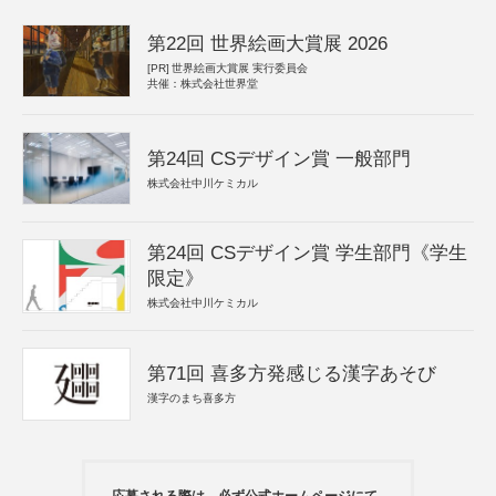
第22回 世界絵画大賞展 2026
[PR]
世界絵画大賞展 実行委員会
共催：株式会社世界堂
第24回 CSデザイン賞 一般部門
株式会社中川ケミカル
第24回 CSデザイン賞 学生部門《学生
限定》
株式会社中川ケミカル
第71回 喜多方発感じる漢字あそび
漢字のまち喜多方
応募される際は、必ず公式ホームページにて