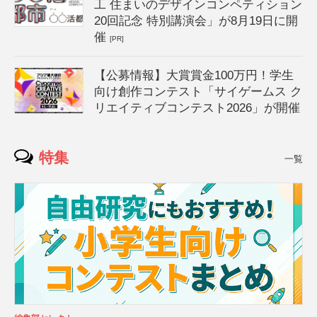
工 住まいのデザインコンペティション
20回記念 特別講演会」が8月19日に開
催
[PR]
【公募情報】大賞賞金100万円！学生
向け創作コンテスト「サイゲームス ク
リエイティブコンテスト2026」が開催
特集
一覧