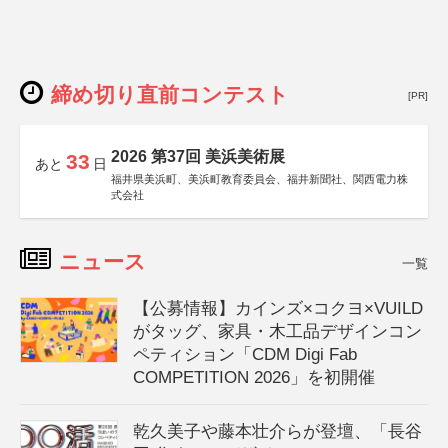
締め切り直前コンテスト
[PR]
2026 第37回 美浜美術展
33
あと
日
福井県美浜町、美浜町教育委員会、福井新聞社、関西電力株
式会社
ニュース
一覧
【公募情報】カインズ×コクヨ×VUILD
がタッグ、家具・木工品デザインコン
ペティション「CDM Digi Fab
COMPETITION 2026」を初開催
乾久美子や藤本壮介らが登壇、「長谷