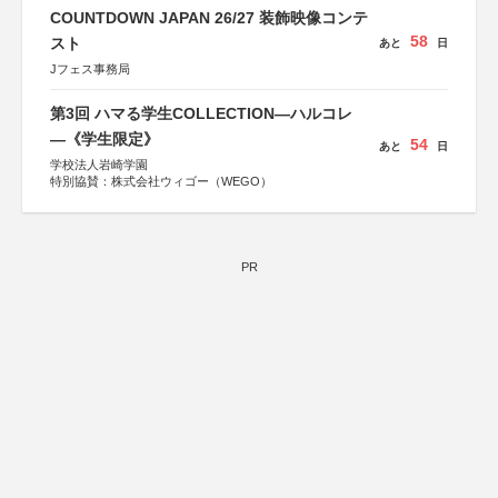
COUNTDOWN JAPAN 26/27 装飾映像コンテ
58
スト
あと
日
Jフェス事務局
第3回 ハマる学生COLLECTION―ハルコレ
―《学生限定》
54
あと
日
学校法人岩崎学園
特別協賛：株式会社ウィゴー（WEGO）
PR