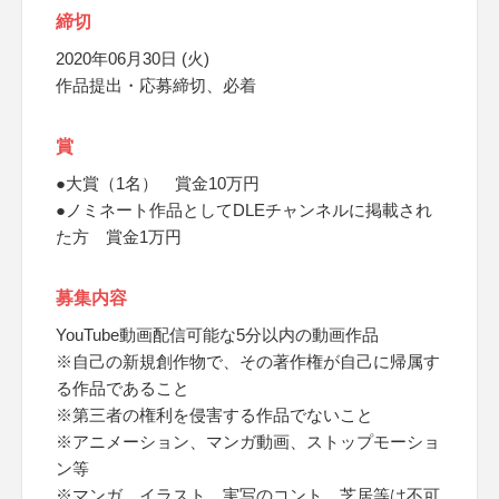
締切
2020年06月30日 (火)
作品提出・応募締切、必着
賞
●大賞（1名） 賞金10万円
●ノミネート作品としてDLEチャンネルに掲載され
た方 賞金1万円
募集内容
YouTube動画配信可能な5分以内の動画作品
※自己の新規創作物で、その著作権が自己に帰属す
る作品であること
※第三者の権利を侵害する作品でないこと
※アニメーション、マンガ動画、ストップモーショ
ン等
※マンガ、イラスト、実写のコント、芝居等は不可