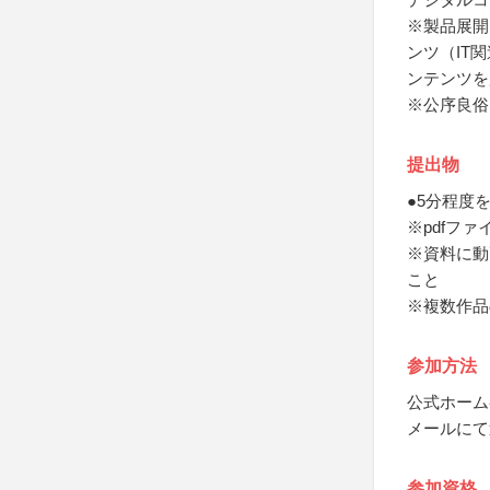
※製品展開
ンツ（IT
ンテンツを
※公序良俗
提出物
●5分程度
※pdfフ
※資料に動
こと
※複数作品
参加方法
公式ホーム
メールにて
参加資格