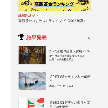
編集部セレクト
高額賞金コンテストランキング《2026年夏》
結果発表
一覧
第22回 世界絵画大賞展 2026
[PR]
世界絵画大賞展 実行委員会
共催：株式会社世界堂
第24回 CSデザイン賞 一般部
門
株式会社中川ケミカル
第24回 CSデザイン賞 学生部
門《学生限定》