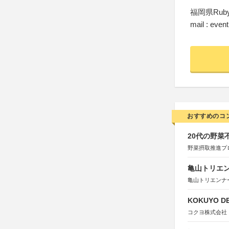
福岡県Ru
mail : eve
おすすめのコ
20代の野
野菜摂取推進プ
亀山トリエンナ
亀山トリエンナ
KOKUYO DE
コクヨ株式会社