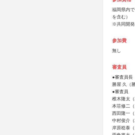
福岡県内で
を含む）
※共同開発
参加費
無し
審査員
●審査員長
勝屋 久（
●審査員
椎木隆太（
本荘修二（
西田隆一（B
中村俊介（
岸原稔泰（一般
両角将太（F