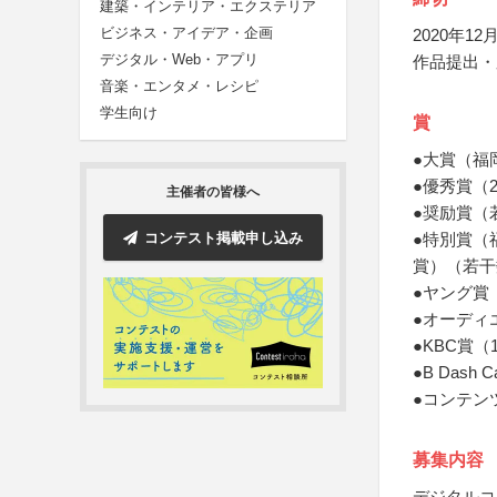
建築・インテリア・エクステリア
ビジネス・アイデア・企画
2020年12月
デジタル・Web・アプリ
作品提出・
音楽・エンタメ・レシピ
学生向け
賞
●大賞（福
●優秀賞（
主催者の皆様へ
●奨励賞（
コンテスト掲載申し込み
●特別賞（福
賞）（若干
●ヤング賞
●オーディ
●KBC賞
●B Dash
●コンテン
募集内容
デジタルコ