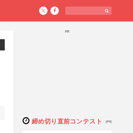
PR
締め切り直前コンテスト
[PR]