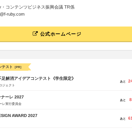
by・コンテンツビジネス振興会議 TR係
nt@f-ruby.com
公式ホームページ
ンテスト
[PR]
菜不足解消アイデアコンテスト《学生限定》
2
あと
ロジェクト
ーレ 2027
8
あと
ーレ実行委員会
SIGN AWARD 2027
6
あと