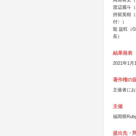
渡辺麗斗（
持留英樹（
付〉）
龍 益旺（
長）
結果発表
2021年
著作権の
主催者にお
主催
福岡県Ru
提出先・