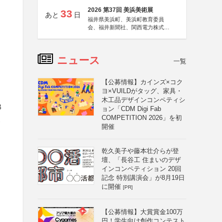
2026 第37回 美浜美術展
33
あと
日
福井県美浜町、美浜町教育委員
会、福井新聞社、関西電力株式会
社
ニュース
一覧
【公募情報】カインズ×コク
ヨ×VUILDがタッグ、家具・
木工品デザインコンペティシ
β
ョン「CDM Digi Fab
COMPETITION 2026」を初
援
開催
乾久美子や藤本壮介らが登
壇、「長谷工 住まいのデザ
インコンペティション 20回
記念 特別講演会」が8月19日
に開催
[PR]
【公募情報】大賞賞金100万
円！学生向け創作コンテスト