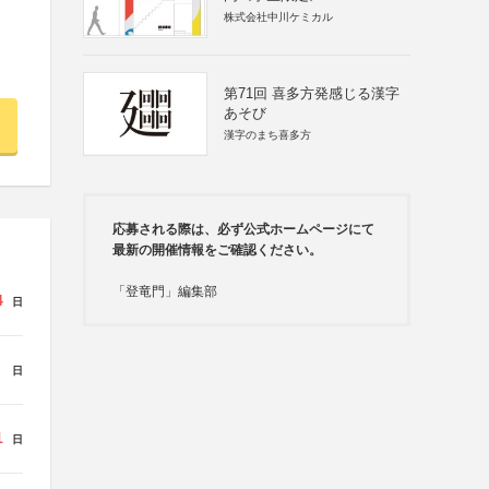
株式会社中川ケミカル
第71回 喜多方発感じる漢字
あそび
漢字のまち喜多方
応募される際は、必ず公式ホームページにて
最新の開催情報をご確認ください。
「登竜門」編集部
4
日
日
1
日