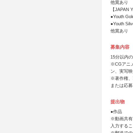
他賞あり
【JAPAN Y
●Youth Gol
●Youth Silv
他賞あり
募集内容
15分以内
※CGアニ
ン、実写映
※著作権、
または応募
提出物
●作品
※動画共有
入力するこ
※郵送での