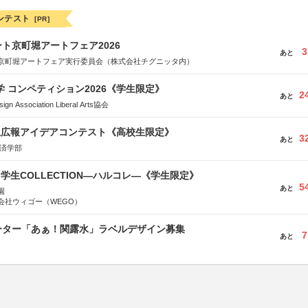
ンテスト
[PR]
ト京町堀アートフェア2026
3
あと
京町堀アートフェア実行委員会（株式会社チグニッタ内）
大学 コンペティション2026《学生限定》
2
あと
Association Liberal Arts協会
生広報アイデアコンテスト《高校生限定》
3
あと
経済学部
る学生COLLECTION―ハルコレ―《学生限定》
5
あと
園
会社ウィゴー（WEGO）
ーター「あぁ！関露水」ラベルデザイン募集
7
あと