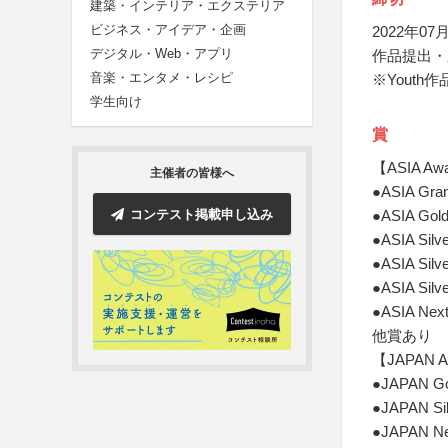
建築・インテリア・エクステリア
ビジネス・アイデア・企画
2022年07月
デジタル・Web・アプリ
作品提出・
音楽・エンタメ・レシピ
※Youth
学生向け
賞
【ASIA Aw
主催者の皆様へ
●ASIA Gr
コンテスト掲載申し込み
●ASIA G
●ASIA S
●ASIA Si
●ASIA Si
●ASIA Ne
他賞あり
【JAPAN A
●JAPAN 
●JAPAN S
●JAPAN N