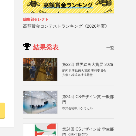
編集部セレクト
高額賞金コンテストランキング《2026年夏》
結果発表
一覧
第22回 世界絵画大賞展 2026
[PR]
世界絵画大賞展 実行委員会
共催：株式会社世界堂
第24回 CSデザイン賞 一般部
門
株式会社中川ケミカル
第24回 CSデザイン賞 学生部
門《学生限定》