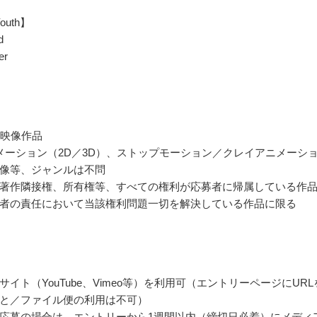
outh】
d
er
の映像作品
メーション（2D／3D）、ストップモーション／クレイアニメーシ
像等、ジャンルは不問
著作隣接権、所有権等、すべての権利が応募者に帰属している作
者の責任において当該権利問題一切を解決している作品に限る
サイト（YouTube、Vimeo等）を利用可（エントリーページにURL
と／ファイル便の利用は不可）
応募の場合は、エントリーから1週間以内（締切日必着）にメディ