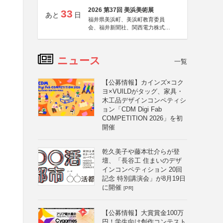
2026 第37回 美浜美術展
33
あと
日
福井県美浜町、美浜町教育委員
会、福井新聞社、関西電力株式会
社
ニュース
一覧
【公募情報】カインズ×コク
ヨ×VUILDがタッグ、家具・
木工品デザインコンペティシ
ョン「CDM Digi Fab
COMPETITION 2026」を初
開催
乾久美子や藤本壮介らが登
壇、「長谷工 住まいのデザ
インコンペティション 20回
記念 特別講演会」が8月19日
に開催
[PR]
【公募情報】大賞賞金100万
円！学生向け創作コンテスト