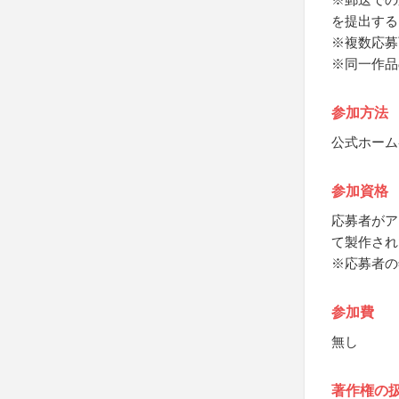
を提出する
※複数応募
※同一作品
参加方法
公式ホーム
参加資格
応募者がア
て製作され
※応募者の
参加費
無し
著作権の