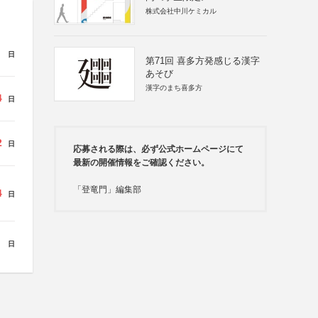
株式会社中川ケミカル
日
第71回 喜多方発感じる漢字
あそび
漢字のまち喜多方
4
日
2
日
応募される際は、必ず公式ホームページにて
最新の開催情報をご確認ください。
「登竜門」編集部
4
日
日