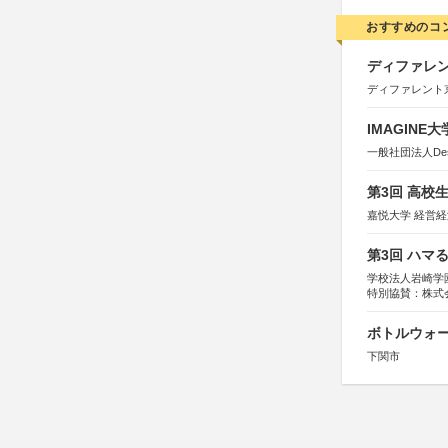
おすすめのコ
ディファレン
ディファレント
IMAGINE
一般社団法人Design 
第3回 高校
嘉悦大学 経営
第3回 ハマ
学校法人岩崎学
特別協賛：株式
ボトルウォ
下関市