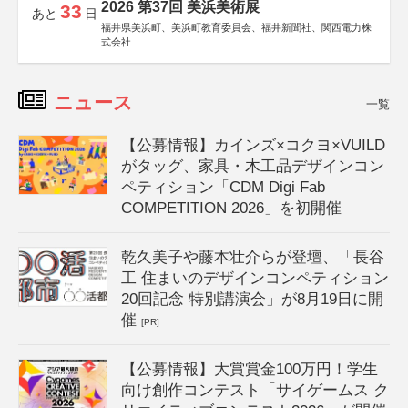
2026 第37回 美浜美術展
33
あと
日
福井県美浜町、美浜町教育委員会、福井新聞社、関西電力株
式会社
ニュース
一覧
【公募情報】カインズ×コクヨ×VUILD
がタッグ、家具・木工品デザインコン
ペティション「CDM Digi Fab
COMPETITION 2026」を初開催
乾久美子や藤本壮介らが登壇、「長谷
工 住まいのデザインコンペティション
20回記念 特別講演会」が8月19日に開
催
[PR]
【公募情報】大賞賞金100万円！学生
向け創作コンテスト「サイゲームス ク