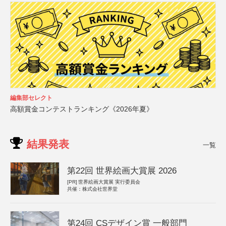
編集部セレクト
高額賞金コンテストランキング《2026年夏》
結果発表
一覧
第22回 世界絵画大賞展 2026
[PR]
世界絵画大賞展 実行委員会
共催：株式会社世界堂
第24回 CSデザイン賞 一般部門