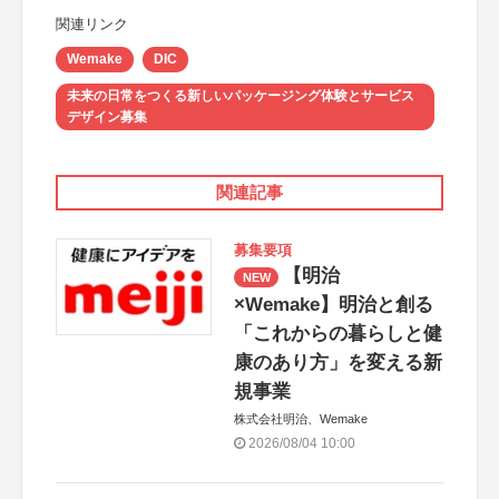
関連リンク
Wemake
DIC
未来の日常をつくる新しいパッケージング体験とサービス
デザイン募集
関連記事
募集要項
【明治
NEW
×Wemake】明治と創る
「これからの暮らしと健
康のあり方」を変える新
規事業
株式会社明治、Wemake
2026/08/04 10:00