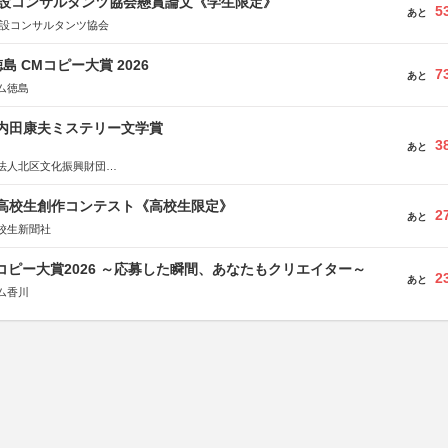
 建設コンサルタンツ協会懸賞論文《学生限定》
5
あと
建設コンサルタンツ協会
島 CMコピー大賞 2026
7
あと
ム徳島
区内田康夫ミステリー文学賞
3
あと
法人北区文化振興財団
法人内田康夫財団
実業之日本社
国高校生創作コンテスト《高校生限定》
2
あと
校生新聞社
Mコピー大賞2026 ～応募した瞬間、あなたもクリエイター～
2
あと
ム香川