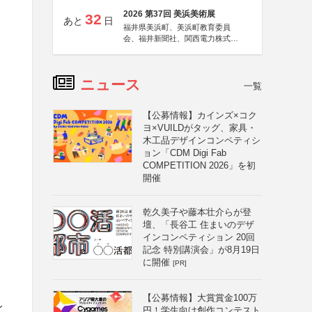
2026 第37回 美浜美術展
32
あと
日
福井県美浜町、美浜町教育委員
会、福井新聞社、関西電力株式会
社
ニュース
一覧
【公募情報】カインズ×コク
ヨ×VUILDがタッグ、家具・
木工品デザインコンペティシ
ョン「CDM Digi Fab
COMPETITION 2026」を初
開催
乾久美子や藤本壮介らが登
壇、「長谷工 住まいのデザ
インコンペティション 20回
記念 特別講演会」が8月19日
に開催
[PR]
【公募情報】大賞賞金100万
レ
円！学生向け創作コンテスト