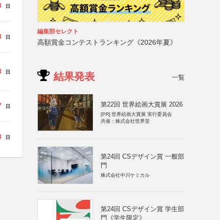
3
日
編集部セレクト
3
日
高額賞金コンテストランキング《2026年夏》
8
日
結果発表
一覧
第22回 世界絵画大賞展 2026
7
日
[PR]
世界絵画大賞展 実行委員会
共催：株式会社世界堂
3
日
第24回 CSデザイン賞 一般部
門
株式会社中川ケミカル
第24回 CSデザイン賞 学生部
門《学生限定》