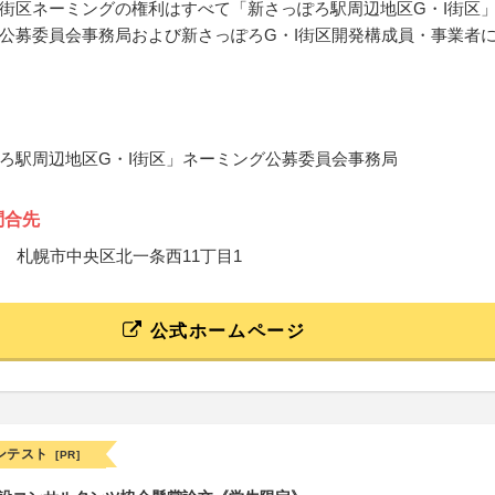
街区ネーミングの権利はすべて「新さっぽろ駅周辺地区G・I街区
公募委員会事務局および新さっぽろG・I街区開発構成員・事業者
ろ駅周辺地区G・I街区」ネーミング公募委員会事務局
問合先
001 札幌市中央区北一条西11丁目1
公式ホームページ
ンテスト
[PR]