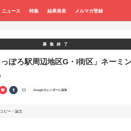
ニュース
特集
結果発表
メルマガ登録
募集終了
っぽろ駅周辺地区G・I街区」ネーミ
集
Googleカレンダーに追加
コピー・論文