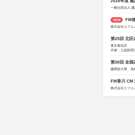
2026年度
一般社団法人 
FM徳
NEW
株式会社エフエ
第25回 北
東京都北区
共催：公益財団
協力：一般財団
協賛：株式会社
第30回 全
國學院大學、高
FM香川 C
株式会社エフエ