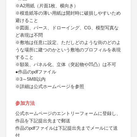
※A2用紙（片面1枚、横向き）
※模造紙等の薄い用紙は開封時に破損しやすいため
避けること
※図面、パース、ドローイング、CG、模型写真な
ど表現は不問
※敷地は任意に設定、ただしどのような街のどのよ
うな場所に建つのかという敷地のプロフィルを表現
すること
※額装、パネル化、立体（突起物や凹凸）は不可
●作品のpdfファイル
※3～5MB以内
※詳細は公式ホームページを参照
参加方法
公式ホームページのエントリーフォームに登録し、
作品を下記提出先まで郵送
作品のpdfファイルは下記提出先までメールにて送
付