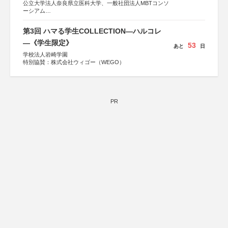
公立大学法人奈良県立医科大学、一般社団法人MBTコンソ
ーシアム
協力：読売新聞社
第3回 ハマる学生COLLECTION―ハルコレ
後援：厚生労働省
文部科学省
―《学生限定》
53
あと
日
奈良県
学校法人岩崎学園
日本経済団体連合会
特別協賛：株式会社ウィゴー（WEGO）
関西経済連合会
「“よい仕事おこし”フェア」実行委員会
関西文化学術研究都市推進機構
東京難病団体連絡協議会
PR