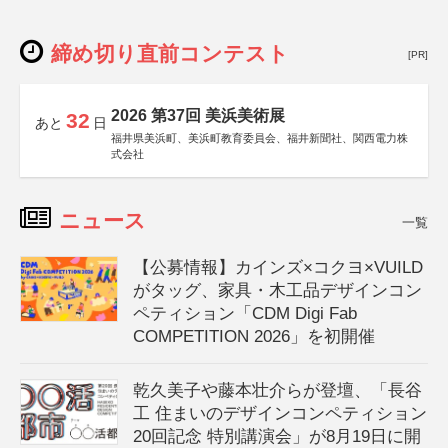
締め切り直前コンテスト
[PR]
2026 第37回 美浜美術展
32
あと
日
福井県美浜町、美浜町教育委員会、福井新聞社、関西電力株
式会社
ニュース
一覧
【公募情報】カインズ×コクヨ×VUILD
がタッグ、家具・木工品デザインコン
ペティション「CDM Digi Fab
COMPETITION 2026」を初開催
乾久美子や藤本壮介らが登壇、「長谷
工 住まいのデザインコンペティション
20回記念 特別講演会」が8月19日に開