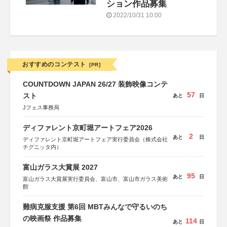
ション作品募集
2022/10/31 10:00
おすすめのコンテスト
[PR]
COUNTDOWN JAPAN 26/27 装飾映像コンテ
57
スト
あと
日
Jフェス事務局
ディファレント京町堀アートフェア2026
2
あと
日
ディファレント京町堀アートフェア実行委員会（株式会社
チグニッタ内）
富山ガラス大賞展 2027
95
あと
日
富山ガラス大賞展実行委員会、富山市、富山市ガラス美術
館
難病克服支援 第6回 MBTみんなで守るいのち
の映画祭 作品募集
114
あと
日