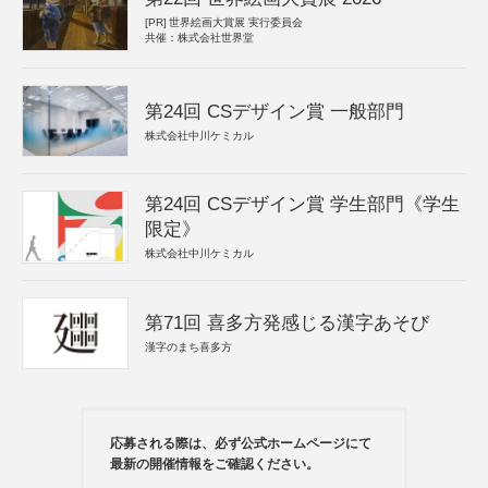
[PR]
世界絵画大賞展 実行委員会
共催：株式会社世界堂
第24回 CSデザイン賞 一般部門
株式会社中川ケミカル
第24回 CSデザイン賞 学生部門《学生
限定》
株式会社中川ケミカル
第71回 喜多方発感じる漢字あそび
漢字のまち喜多方
応募される際は、必ず公式ホームページにて
最新の開催情報をご確認ください。