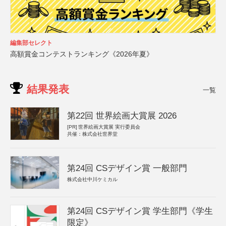
編集部セレクト
高額賞金コンテストランキング《2026年夏》
結果発表
一覧
第22回 世界絵画大賞展 2026
[PR]
世界絵画大賞展 実行委員会
共催：株式会社世界堂
第24回 CSデザイン賞 一般部門
株式会社中川ケミカル
第24回 CSデザイン賞 学生部門《学生
限定》