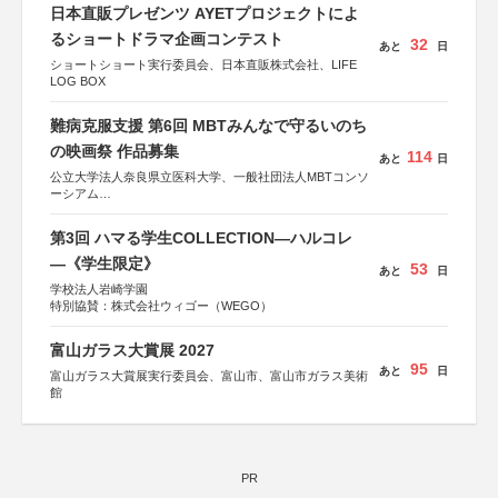
日本直販プレゼンツ AYETプロジェクトによ
るショートドラマ企画コンテスト
32
あと
日
ショートショート実行委員会、日本直販株式会社、LIFE
LOG BOX
難病克服支援 第6回 MBTみんなで守るいのち
の映画祭 作品募集
114
あと
日
公立大学法人奈良県立医科大学、一般社団法人MBTコンソ
ーシアム
協力：読売新聞社
第3回 ハマる学生COLLECTION―ハルコレ
後援：厚生労働省
文部科学省
―《学生限定》
53
あと
日
奈良県
学校法人岩崎学園
日本経済団体連合会
特別協賛：株式会社ウィゴー（WEGO）
関西経済連合会
「“よい仕事おこし”フェア」実行委員会
関西文化学術研究都市推進機構
富山ガラス大賞展 2027
東京難病団体連絡協議会
95
あと
日
富山ガラス大賞展実行委員会、富山市、富山市ガラス美術
館
PR