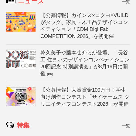
ニュース
一覧
【公募情報】カインズ×コクヨ×VUILD
がタッグ、家具・木工品デザインコン
ペティション「CDM Digi Fab
COMPETITION 2026」を初開催
乾久美子や藤本壮介らが登壇、「長谷
工 住まいのデザインコンペティション
20回記念 特別講演会」が8月19日に開
催
[PR]
【公募情報】大賞賞金100万円！学生
向け創作コンテスト「サイゲームス ク
リエイティブコンテスト2026」が開催
特集
一覧