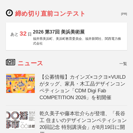
締め切り直前コンテスト
[PR]
2026 第37回 美浜美術展
32
あと
日
福井県美浜町、美浜町教育委員会、福井新聞社、関西電力株
式会社
ニュース
一覧
【公募情報】カインズ×コクヨ×VUILD
がタッグ、家具・木工品デザインコン
ペティション「CDM Digi Fab
COMPETITION 2026」を初開催
乾久美子や藤本壮介らが登壇、「長谷
工 住まいのデザインコンペティション
20回記念 特別講演会」が8月19日に開