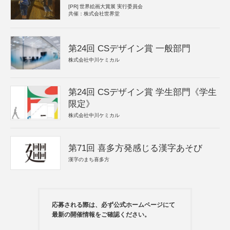
[PR]
世界絵画大賞展 実行委員会
共催：株式会社世界堂
第24回 CSデザイン賞 一般部門
株式会社中川ケミカル
第24回 CSデザイン賞 学生部門《学生
限定》
株式会社中川ケミカル
第71回 喜多方発感じる漢字あそび
漢字のまち喜多方
応募される際は、必ず公式ホームページにて
最新の開催情報をご確認ください。