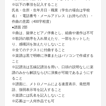
※以下の事項を記入すること
氏名・住所・生年月日・職業（学生の場合は学校
名）・電話番号・メールアドレス（お持ちの方）・
作曲の意図（400字程度）
●譜面 2部
※曲は、旋律とピアノ伴奏とし、組曲や連作は不可
※歌詞の順序を入れ替えたり、一部をカットした
り、感嘆詞を加えたりしないこと
※全てのテクストに付曲すること
※楽譜は黒で明瞭に浄書またはパソコンで作成する
こと
※記譜法は五線記譜法を用い、口頭の説明なしに楽
譜のみから解説ならびに演奏が可能であるようにす
ること
※譜面に、メトロノームによる速度表示、発想用
語、強弱表示等を記入すること
※楽譜には氏名を記入しないこと
※応募は一人何作品でも可