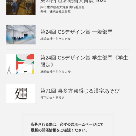
第22回 世界絵画大賞展 2026
[PR]
世界絵画大賞展 実行委員会
共催：株式会社世界堂
第24回 CSデザイン賞 一般部門
株式会社中川ケミカル
第24回 CSデザイン賞 学生部門《学生
限定》
株式会社中川ケミカル
第71回 喜多方発感じる漢字あそび
漢字のまち喜多方
応募される際は、必ず公式ホームページにて
最新の開催情報をご確認ください。