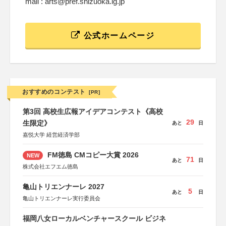
mail : arts@pref.shizuoka.lg.jp
公式ホームページ
おすすめのコンテスト
[PR]
第3回 高校生広報アイデアコンテスト《高校
29
生限定》
あと
日
嘉悦大学 経営経済学部
FM徳島 CMコピー大賞 2026
NEW
71
あと
日
株式会社エフエム徳島
亀山トリエンナーレ 2027
5
あと
日
亀山トリエンナーレ実行委員会
福岡八女ローカルベンチャースクール ビジネ