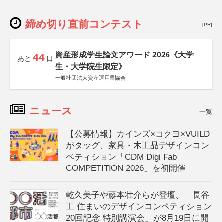
締め切り直前コンテスト
[PR]
資産形成学生論文アワード 2026《大学
44
あと
日
生・大学院生限定》
一般社団法人資産運用業協会
ニュース
一覧
【公募情報】カインズ×コクヨ×VUILD
がタッグ、家具・木工品デザインコン
ペティション「CDM Digi Fab
COMPETITION 2026」を初開催
乾久美子や藤本壮介らが登壇、「長谷
工 住まいのデザインコンペティション
20回記念 特別講演会」が8月19日に開