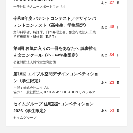
27
あと
日
一般社団法人ユースポートフォリオ
令和8年度 パテントコンテスト／デザインパ
テントコンテスト《高校生、学生限定》
48
あと
日
文部科学省、特許庁、日本弁理士会、独立行政法人 工業
所有権情報・研修館（INPIT）
第6回 お気に入りの一冊をあなたへ 読書推せ
34
ん文コンクール《小・中学生限定》
あと
日
公益財団法人博報堂教育財団
第18回 エイブル空間デザインコンペティショ
ン《学生限定》
23
あと
日
主催：株式会社エイブル
協力：一般社団法人DESIGN ASSOCIATION リベラルアー
ツ協会
運営：TOKYO COMPANY株式会社
セイムグループ 住宅設計コンペティション
53
2026《学生限定》
あと
日
セイムグループ