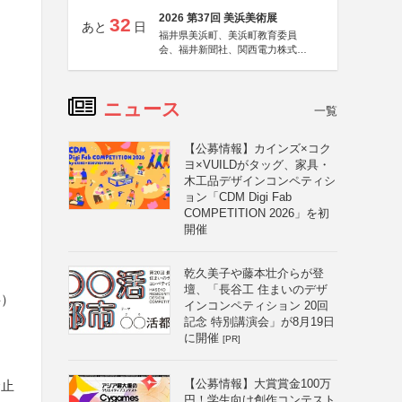
2026 第37回 美浜美術展
32
あと
日
福井県美浜町、美浜町教育委員
会、福井新聞社、関西電力株式会
社
ニュース
一覧
【公募情報】カインズ×コク
ヨ×VUILDがタッグ、家具・
木工品デザインコンペティシ
ョン「CDM Digi Fab
COMPETITION 2026」を初
開催
乾久美子や藤本壮介らが登
壇、「長谷工 住まいのデザ
字）
インコンペティション 20回
記念 特別講演会」が8月19日
に開催
[PR]
【公募情報】大賞賞金100万
禁止
円！学生向け創作コンテスト