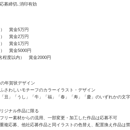
応募締切､消印有効
名） 賞金5万円
名） 賞金2万円
名） 賞金1万円
） 賞金5000円
名程度以内） 賞金2000円
丑年の年賀状デザイン
ふさわしいモチーフのカラーイラスト・デザイン
「丑」「うし」「牛」「福」「春」「寿」「慶」のいずれかの文
リジナル作品に限る
フリー素材からの流用、一部変更・加工した作品は応募不可
重複応募、他社応募作品と同イラストの色替え、配置換え作品は