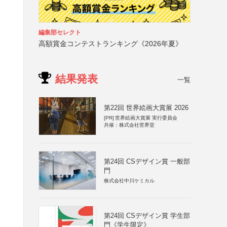
編集部セレクト
高額賞金コンテストランキング《2026年夏》
結果発表
一覧
第22回 世界絵画大賞展 2026
[PR]
世界絵画大賞展 実行委員会
共催：株式会社世界堂
第24回 CSデザイン賞 一般部
門
株式会社中川ケミカル
第24回 CSデザイン賞 学生部
門《学生限定》