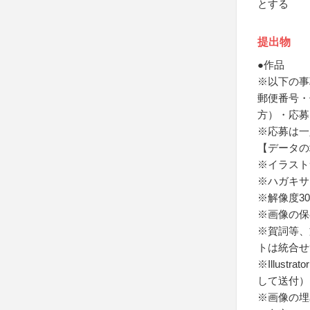
とする
提出物
●作品
※以下の事
郵便番号・
方）・応募
※応募は一
【データの
※イラストサ
※ハガキサ
※解像度30
※画像の保存
※賀詞等、
トは統合せ
※Illus
して送付）
※画像の埋