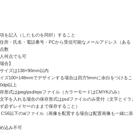
項を記入（したものを同封）すること
住所・氏名・電話番号・PCから受信可能なメールアドレス（ある
点数
人何点でも可
場合】
イズは138×90mm以内
イズ100×148mmでデザインする場合は四方5mmに余白をつけるこ
0dpi以上
形式はjpeg/psd/epsファイル（カラーモードはCMYKのみ）
文字を入れる場合の保存形式はpsdファイルのみ受付（文字とイラ
ず必ずレイヤーのままで保存すること）
trator CS6以下のaiファイル（画像を配置する場合は配置画像も一緒に
め込み不可