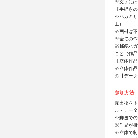
※文字には
【手描きの
※ハガキサ
工）
※画材は不
※全ての作
※郵便ハガ
こと（作品
【立体作品
※立体作品
の【データ
参加方法
提出物を下
ル・データ
※郵送での
※作品が折
※立体で制