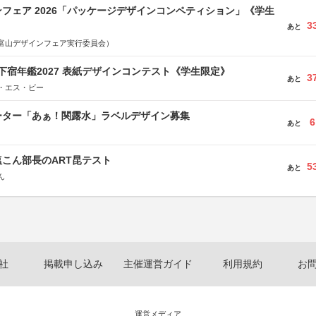
フェア 2026「パッケージデザインコンペティション」《学生
3
あと
富山デザインフェア実行委員会）
e学生下宿年鑑2027 表紙デザインコンテスト《学生限定》
3
あと
・エス・ビー
ーター「あぁ！関露水」ラベルデザイン募集
6
あと
こん部長のART昆テスト
5
あと
ん
社
掲載申し込み
主催運営ガイド
利用規約
お
運営メディア