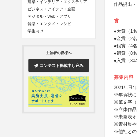
建築・インテリア・エクステリア
作品提出・
ビジネス・アイデア・企画
デジタル・Web・アプリ
賞
音楽・エンタメ・レシピ
●大賞（1
学生向け
●金賞（2
●銀賞（4
●銅賞（8名
主催者の皆様へ
●入賞（30
コンテスト掲載申し込み
募集内容
2021年
※年賀状に
※筆文字（
※立体作品
※未発表オ
※素材集や
※他社との