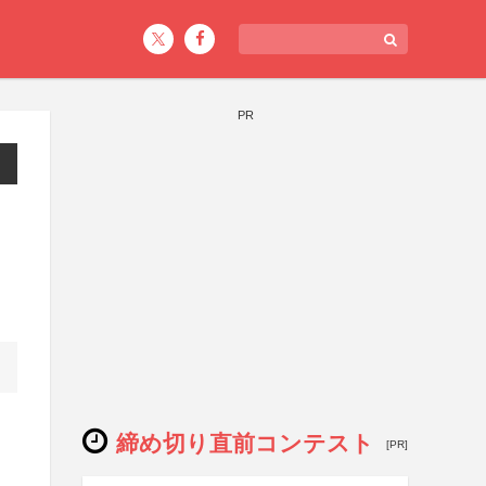
PR
締め切り直前コンテスト
[PR]