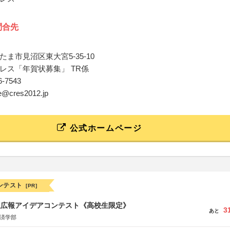
問合先
ま市見沼区東大宮5-35-10
レス「年賀状募集」 TR係
86-7543
pe@cres2012.jp
公式ホームページ
ンテスト
[PR]
生広報アイデアコンテスト《高校生限定》
3
あと
経済学部