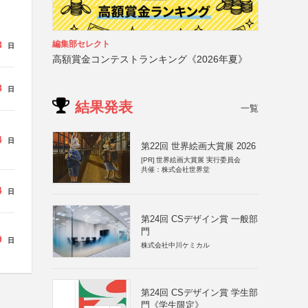
編集部セレクト
8
日
高額賞金コンテストランキング《2026年夏》
8
日
結果発表
一覧
4
日
第22回 世界絵画大賞展 2026
[PR]
世界絵画大賞展 実行委員会
共催：株式会社世界堂
4
日
第24回 CSデザイン賞 一般部
門
9
日
株式会社中川ケミカル
第24回 CSデザイン賞 学生部
門《学生限定》