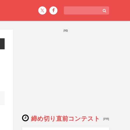
PR
締め切り直前コンテスト
[PR]