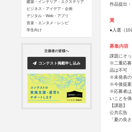
建築・インテリア・エクステリア
作品提出・
ビジネス・アイデア・企画
デジタル・Web・アプリ
賞
音楽・エンタメ・レシピ
●入選（10
学生向け
募集内容
主催者の皆様へ
課題にそっ
※二重応募
コンテスト掲載申し込み
品は不可
※未発表の
※今後提案
※応募者は
いことを保
【課題】
公共広告
「夏の良さ