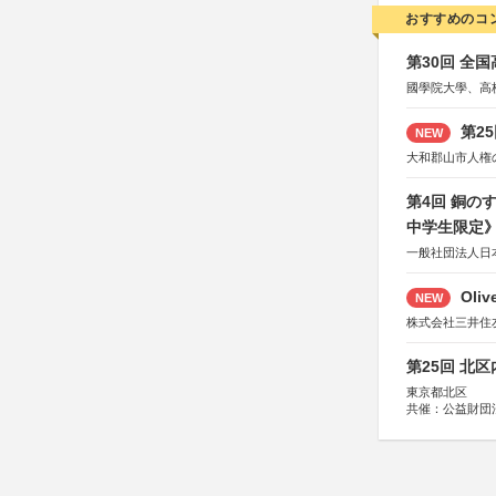
おすすめのコ
第30回 全
國學院大學、高
第2
NEW
大和郡山市人権
第4回 銅の
中学生限定
一般社団法人日
Oli
NEW
株式会社三井住
第25回 北
東京都北区
共催：公益財団
協力：一般財団
協賛：株式会社