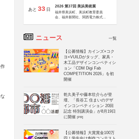
2026 第37回 美浜美術展
33
あと
日
福井県美浜町、美浜町教育委員
会、福井新聞社、関西電力株式会
社
ニュース
一覧
【公募情報】カインズ×コク
ヨ×VUILDがタッグ、家具・
木工品デザインコンペティシ
た作
ョン「CDM Digi Fab
COMPETITION 2026」を初
開催
乾久美子や藤本壮介らが登
でな
壇、「長谷工 住まいのデザ
インコンペティション 20回
記念 特別講演会」が8月19日
に開催
[PR]
【公募情報】大賞賞金100万
円！学生向け創作コンテスト