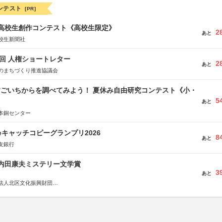
ンテスト
[PR]
国高校生創作コンテスト《高校生限定》
2
あと
校生新聞社
5回 人権ショートレター
2
あと
のまちづくり推進協議会
すごいちからを調べてみよう！ 夏休み自由研究コンテスト《小・
5
》
あと
本銅センター
veキャッチコピーグランプリ2026
8
あと
友銀行
区内田康夫ミステリー文学賞
3
あと
法人北区文化振興財団
法人内田康夫財団
実業之日本社