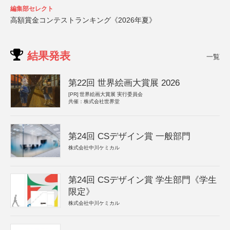
編集部セレクト
高額賞金コンテストランキング《2026年夏》
結果発表
一覧
第22回 世界絵画大賞展 2026
[PR]
世界絵画大賞展 実行委員会
共催：株式会社世界堂
第24回 CSデザイン賞 一般部門
株式会社中川ケミカル
第24回 CSデザイン賞 学生部門《学生
限定》
株式会社中川ケミカル