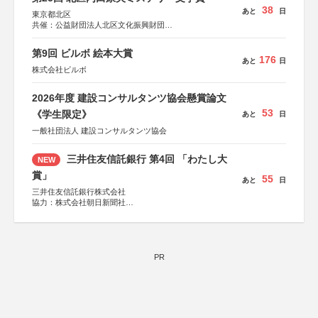
38
あと
日
東京都北区
共催：公益財団法人北区文化振興財団
協力：一般財団法人内田康夫財団
協賛：株式会社実業之日本社
第9回 ビルボ 絵本大賞
176
あと
日
株式会社ビルボ
2026年度 建設コンサルタンツ協会懸賞論文
53
《学生限定》
あと
日
一般社団法人 建設コンサルタンツ協会
三井住友信託銀行 第4回 「わたし大
NEW
賞」
55
あと
日
三井住友信託銀行株式会社
協力：株式会社朝日新聞社
後援：日本郵便株式会社
PR