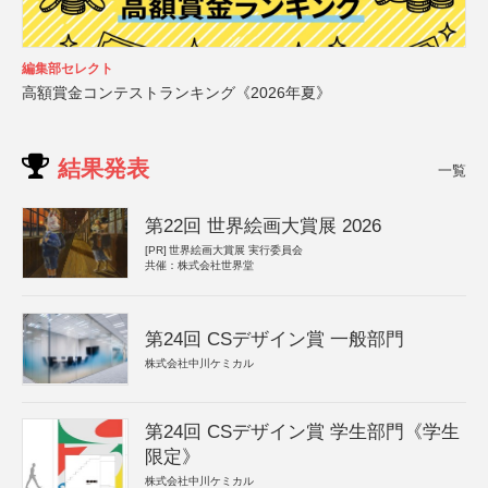
編集部セレクト
高額賞金コンテストランキング《2026年夏》
結果発表
一覧
第22回 世界絵画大賞展 2026
[PR]
世界絵画大賞展 実行委員会
共催：株式会社世界堂
第24回 CSデザイン賞 一般部門
株式会社中川ケミカル
第24回 CSデザイン賞 学生部門《学生
限定》
株式会社中川ケミカル