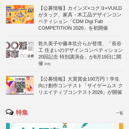
【公募情報】カインズ×コクヨ×VUILD
がタッグ、家具・木工品デザインコン
ペティション「CDM Digi Fab
COMPETITION 2026」を初開催
乾久美子や藤本壮介らが登壇、「長谷
工 住まいのデザインコンペティション
20回記念 特別講演会」が8月19日に開
催
[PR]
【公募情報】大賞賞金100万円！学生
向け創作コンテスト「サイゲームス ク
リエイティブコンテスト2026」が開催
特集
一覧