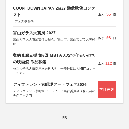
COUNTDOWN JAPAN 26/27 装飾映像コンテ
55
スト
あと
日
Jフェス事務局
富山ガラス大賞展 2027
93
あと
日
富山ガラス大賞展実行委員会、富山市、富山市ガラス美術
館
難病克服支援 第6回 MBTみんなで守るいのち
の映画祭 作品募集
112
あと
日
公立大学法人奈良県立医科大学、一般社団法人MBTコンソ
ーシアム
協力：読売新聞社
ディファレント京町堀アートフェア2026
後援：厚生労働省
本日締切
文部科学省
ディファレント京町堀アートフェア実行委員会（株式会社
奈良県
チグニッタ内）
日本経済団体連合会
関西経済連合会
「“よい仕事おこし”フェア」実行委員会
関西文化学術研究都市推進機構
東京難病団体連絡協議会
PR