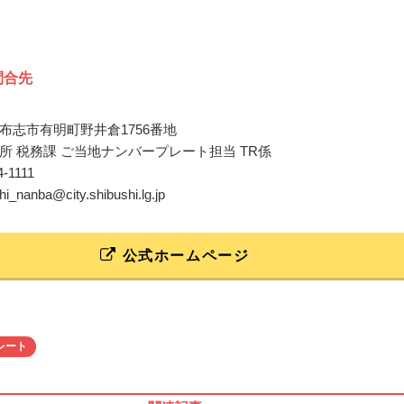
問合先
布志市有明町野井倉1756番地
所 税務課 ご当地ナンバープレート担当 TR係
4-1111
chi_nanba@city.shibushi.lg.jp
公式ホームページ
レート