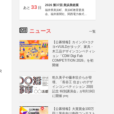
2026 第37回 美浜美術展
33
あと
日
福井県美浜町、美浜町教育委員
会、福井新聞社、関西電力株式会
社
ニュース
一覧
【公募情報】カインズ×コク
ヨ×VUILDがタッグ、家具・
木工品デザインコンペティシ
ョン「CDM Digi Fab
COMPETITION 2026」を初
開催
R
乾久美子や藤本壮介らが登
壇、「長谷工 住まいのデザ
インコンペティション 20回
記念 特別講演会」が8月19日
に開催
[PR]
【公募情報】大賞賞金100万
円！学生向け創作コンテスト