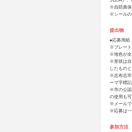
※自賠責保
※シールの
提出物
●応募用紙
※プレート
※地色が全
※形状は自
したものと
※志布志市
ーマ字標記
※市の公認
の使用も可
※メールで
※応募は一
参加方法