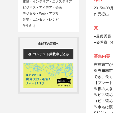
建築・インテリア・エクステリア
ビジネス・アイデア・企画
2015年09月
デジタル・Web・アプリ
作品提出・
音楽・エンタメ・レシピ
学生向け
賞
●最優秀賞
●優秀賞（
主催者の皆様へ
コンテスト掲載申し込み
募集内容
志布志市が
※志布志市
でき、長く
【プレート
※板の大きさ
※ビス留め用
（ビス留め
※市名は漢
S1234