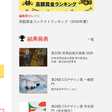
編集部セレクト
高額賞金コンテストランキング《2026年夏》
結果発表
一覧
第22回 世界絵画大賞展 2026
[PR]
世界絵画大賞展 実行委員会
共催：株式会社世界堂
第24回 CSデザイン賞 一般部
門
株式会社中川ケミカル
第24回 CSデザイン賞 学生部
門《学生限定》