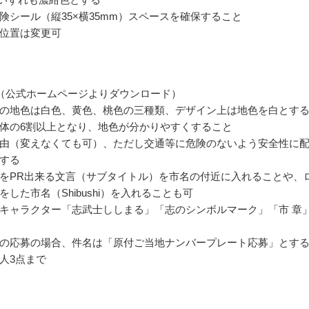
険シール（縦35×横35mm）スペースを確保すること
位置は変更可
（公式ホームページよりダウンロード）
の地色は白色、黄色、桃色の三種類、デザイン上は地色を白とす
体の6割以上となり、地色が分かりやすくすること
由（変えなくても可）、ただし交通等に危険のないよう安全性に
する
をPR出来る文言（サブタイトル）を市名の付近に入れることや、
をした市名（Shibushi）を入れることも可
キャラクター「志武士ししまる」「志のシンボルマーク」「市 章
の応募の場合、件名は「原付ご当地ナンバープレート応募」とす
人3点まで