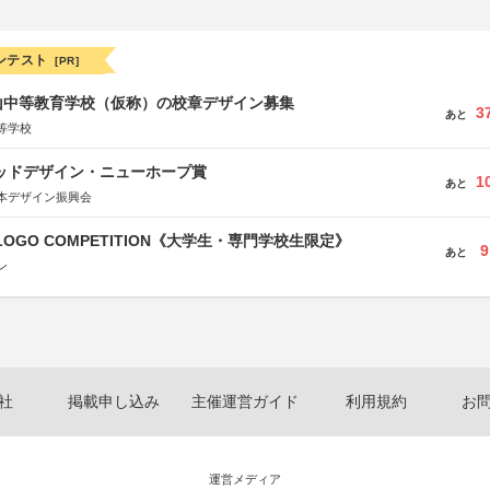
ンテスト
[PR]
山中等教育学校（仮称）の校章デザイン募集
3
あと
等学校
グッドデザイン・ニューホープ賞
1
あと
本デザイン振興会
 LOGO COMPETITION《大学生・専門学校生限定》
9
あと
ン
社
掲載申し込み
主催運営ガイド
利用規約
お
運営メディア