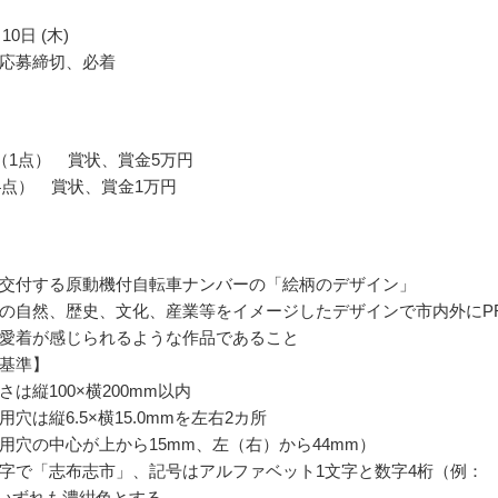
10日 (木)
応募締切、必着
（1点） 賞状、賞金5万円
4点） 賞状、賞金1万円
交付する原動機付自転車ナンバーの「絵柄のデザイン」
の自然、歴史、文化、産業等をイメージしたデザインで市内外にP
愛着が感じられるような作品であること
基準】
は縦100×横200mm以内
穴は縦6.5×横15.0mmを左右2カ所
用穴の中心が上から15mm、左（右）から44mm）
字で「志布志市」、記号はアルファベット1文字と数字4桁（例：
）、いずれも濃紺色とする