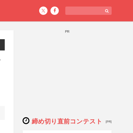
PR
イ
締め切り直前コンテスト
[PR]