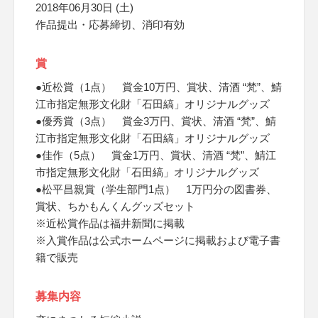
2018年06月30日 (土)
作品提出・応募締切、消印有効
賞
●近松賞（1点） 賞金10万円、賞状、清酒 “梵”、鯖
江市指定無形文化財「石田縞」オリジナルグッズ
●優秀賞（3点） 賞金3万円、賞状、清酒 “梵”、鯖
江市指定無形文化財「石田縞」オリジナルグッズ
●佳作（5点） 賞金1万円、賞状、清酒 “梵”、鯖江
市指定無形文化財「石田縞」オリジナルグッズ
●松平昌親賞（学生部門1点） 1万円分の図書券、
賞状、ちかもんくんグッズセット
※近松賞作品は福井新聞に掲載
※入賞作品は公式ホームページに掲載および電子書
籍で販売
募集内容