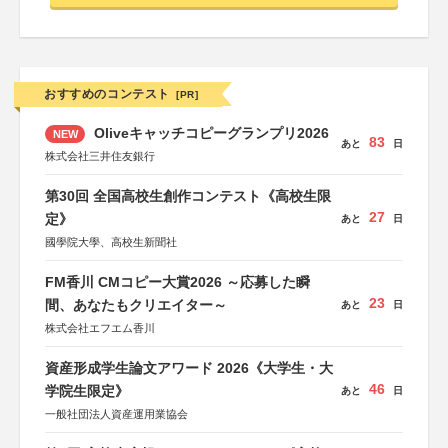
おすすめのコンテスト
[PR]
Oliveキャッチコピーグランプリ2026
NEW
83
あと
日
株式会社三井住友銀行
第30回 全国高校生創作コンテスト《高校生限
27
定》
あと
日
國學院大學、高校生新聞社
FM香川 CMコピー大賞2026 ～応募した瞬
23
間、あなたもクリエイター～
あと
日
株式会社エフエム香川
資産形成学生論文アワード 2026《大学生・大
46
学院生限定》
あと
日
一般社団法人資産運用業協会