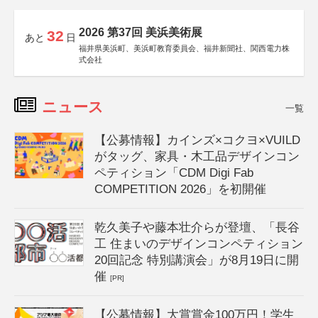
2026 第37回 美浜美術展
32
あと
日
福井県美浜町、美浜町教育委員会、福井新聞社、関西電力株
式会社
ニュース
一覧
【公募情報】カインズ×コクヨ×VUILD
がタッグ、家具・木工品デザインコン
ペティション「CDM Digi Fab
COMPETITION 2026」を初開催
乾久美子や藤本壮介らが登壇、「長谷
工 住まいのデザインコンペティション
20回記念 特別講演会」が8月19日に開
催
[PR]
【公募情報】大賞賞金100万円！学生