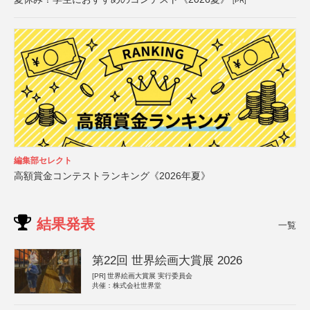
[PR]
編集部セレクト
高額賞金コンテストランキング《2026年夏》
結果発表
一覧
第22回 世界絵画大賞展 2026
[PR]
世界絵画大賞展 実行委員会
共催：株式会社世界堂