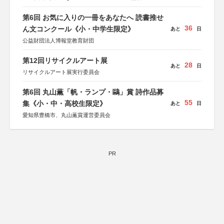
第6回 お気に入りの一冊をあなたへ 読書推せ
36
ん文コンクール《小・中学生限定》
あと
日
公益財団法人博報堂教育財団
第12回リサイクルアート展
28
あと
日
リサイクルアート展実行委員会
第6回 丸山薫「帆・ランプ・鷗」賞 詩作品募
55
集《小・中・高校生限定》
あと
日
愛知県豊橋市、丸山薫賞運営委員会
PR