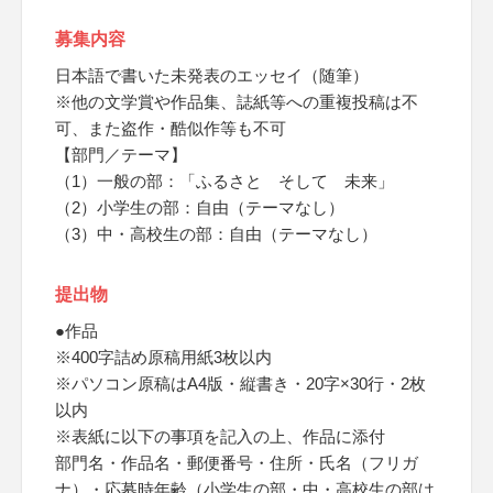
募集内容
日本語で書いた未発表のエッセイ（随筆）
※他の文学賞や作品集、誌紙等への重複投稿は不
可、また盗作・酷似作等も不可
【部門／テーマ】
（1）一般の部：「ふるさと そして 未来」
（2）小学生の部：自由（テーマなし）
（3）中・高校生の部：自由（テーマなし）
提出物
●作品
※400字詰め原稿用紙3枚以内
※パソコン原稿はA4版・縦書き・20字×30行・2枚
以内
※表紙に以下の事項を記入の上、作品に添付
部門名・作品名・郵便番号・住所・氏名（フリガ
ナ）・応募時年齢（小学生の部・中・高校生の部は