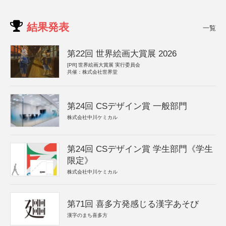
結果発表
一覧
第22回 世界絵画大賞展 2026
[PR]
世界絵画大賞展 実行委員会
共催：株式会社世界堂
第24回 CSデザイン賞 一般部門
株式会社中川ケミカル
第24回 CSデザイン賞 学生部門《学生
限定》
株式会社中川ケミカル
第71回 喜多方発感じる漢字あそび
漢字のまち喜多方