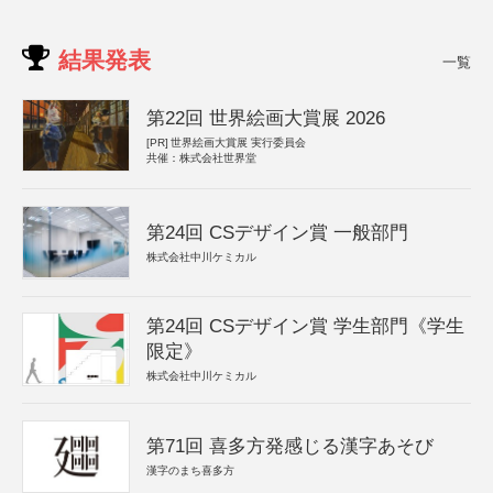
結果発表
一覧
第22回 世界絵画大賞展 2026
[PR]
世界絵画大賞展 実行委員会
共催：株式会社世界堂
第24回 CSデザイン賞 一般部門
株式会社中川ケミカル
第24回 CSデザイン賞 学生部門《学生
限定》
株式会社中川ケミカル
第71回 喜多方発感じる漢字あそび
漢字のまち喜多方