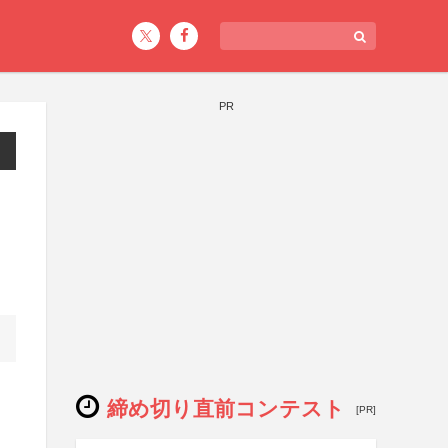
PR
締め切り直前コンテスト
[PR]