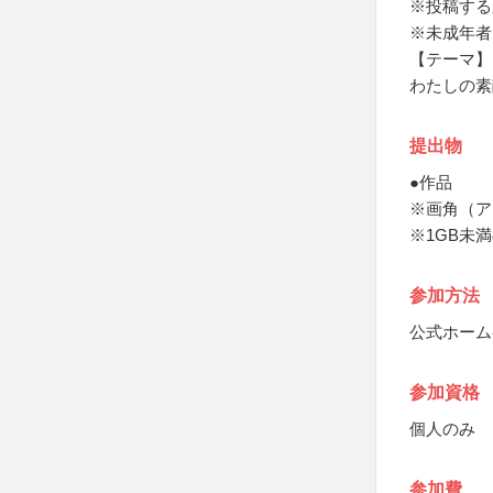
※投稿する
※未成年者
【テーマ】
わたしの素
提出物
●作品
※画角（ア
※1GB未満
参加方法
公式ホーム
参加資格
個人のみ
参加費