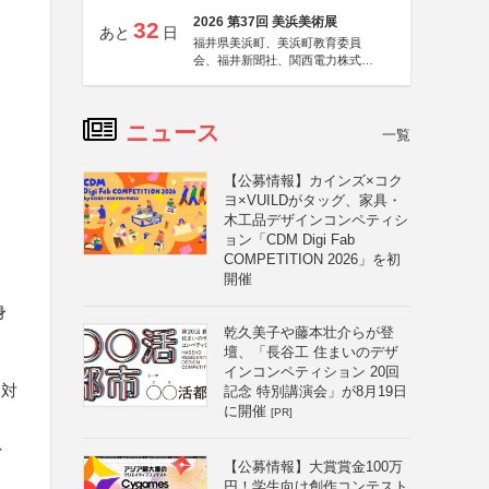
2026 第37回 美浜美術展
32
あと
日
福井県美浜町、美浜町教育委員
会、福井新聞社、関西電力株式会
社
ニュース
一覧
【公募情報】カインズ×コク
ヨ×VUILDがタッグ、家具・
木工品デザインコンペティシ
ョン「CDM Digi Fab
COMPETITION 2026」を初
開催
、
身
乾久美子や藤本壮介らが登
壇、「長谷工 住まいのデザ
インコンペティション 20回
は対
記念 特別講演会」が8月19日
に開催
[PR]
、
【公募情報】大賞賞金100万
円！学生向け創作コンテスト