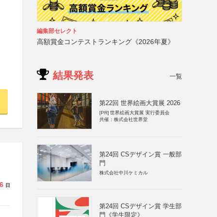
編集部セレクト
高額賞金コンテストランキング《2026年夏》
結果発表
一覧
第22回 世界絵画大賞展 2026
[PR]
世界絵画大賞展 実行委員会
共催：株式会社世界堂
第24回 CSデザイン賞 一般部
門
株式会社中川ケミカル
6
日
第24回 CSデザイン賞 学生部
門《学生限定》