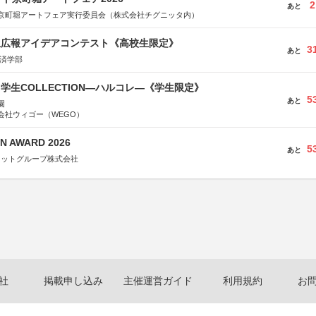
2
あと
京町堀アートフェア実行委員会（株式会社チグニッタ内）
生広報アイデアコンテスト《高校生限定》
3
あと
経済学部
る学生COLLECTION―ハルコレ―《学生限定》
5
あと
園
会社ウィゴー（WEGO）
N AWARD 2026
5
あと
ネットグループ株式会社
社
掲載申し込み
主催運営ガイド
利用規約
お