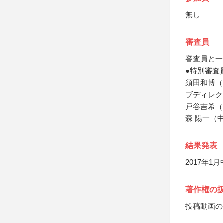
無し
審査員
審査員と一
●特別審査
須田和博（
ブディレク
戸谷吉希（
森 陽一（
結果発表
2017年
著作権の
投稿動画の