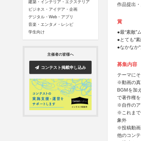
建築・インテリア・エクステリア
作品提出・
ビジネス・アイデア・企画
デジタル・Web・アプリ
賞
音楽・エンタメ・レシピ
●最“素敵
学生向け
●とても“
●なかなか
主催者の皆様へ
募集内容
コンテスト掲載申し込み
テーマにそ
※動画の真
BGMを加
で著作権を
※自作のア
※これまで
象外
※投稿動画
他のコンテ