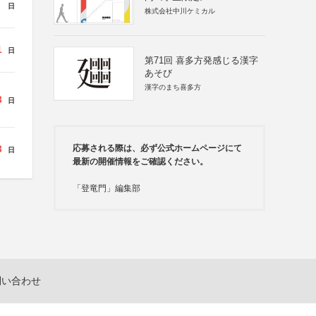
日
株式会社中川ケミカル
1
日
第71回 喜多方発感じる漢字
あそび
漢字のまち喜多方
3
日
3
応募される際は、必ず公式ホームページにて
日
最新の開催情報をご確認ください。
「登竜門」編集部
問い合わせ