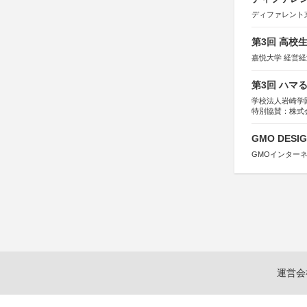
ディファレント
第3回 高校
嘉悦大学 経営
第3回 ハマ
学校法人岩崎学
特別協賛：株式
GMO DESIG
GMOインター
運営会