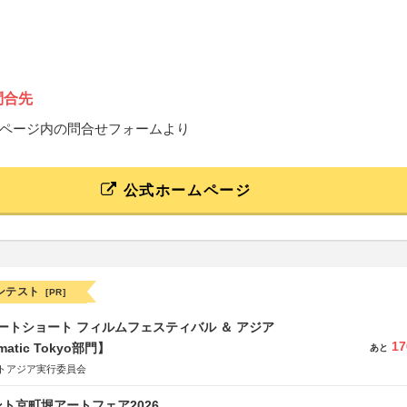
問合先
ページ内の問合せフォームより
公式ホームページ
ンテスト
[PR]
ートショート フィルムフェスティバル ＆ アジア
17
matic Tokyo部門】
あと
トアジア実行委員会
ト京町堀アートフェア2026